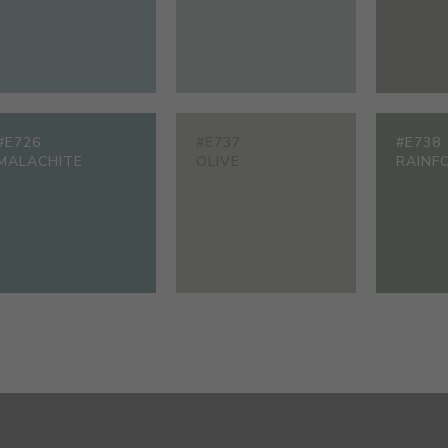
#E726
#E737
#E738
MALACHITE
OLIVE
RAINF