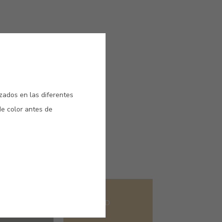
izados en las diferentes
de color antes de
#E714
 VERT
MUSTARD