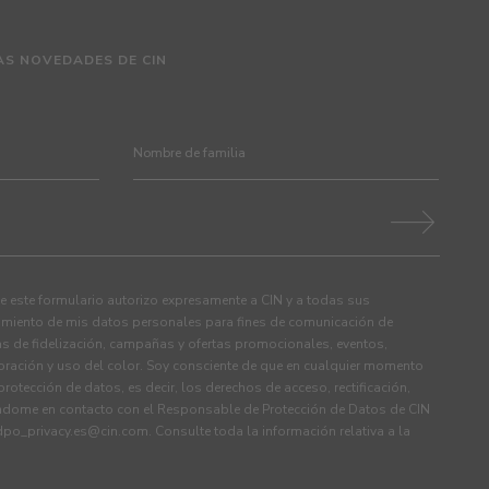
AS NOVEDADES DE CIN
 este formulario autorizo expresamente a CIN y a todas sus
tamiento de mis datos personales para fines de comunicación de
s de fidelización, campañas y ofertas promocionales, eventos,
ración y uso del color. Soy consciente de que en cualquier momento
rotección de datos, es decir, los derechos de acceso, rectificación,
ndome en contacto con el Responsable de Protección de Datos de CIN
dpo_privacy.es@cin.com
. Consulte toda la información relativa a la