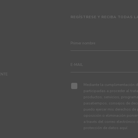
REGÍSTRESE Y RECIBA TODAS L
ENTE
Mediante la cumplimentación de
participadas a proceder al tra
productos, servicios, programa
pasatiempos, consejos de deco
puedo ejercer mis derechos de p
oposición o eliminación ponié
a través del correo electrónico
protección de datos
aquí
.