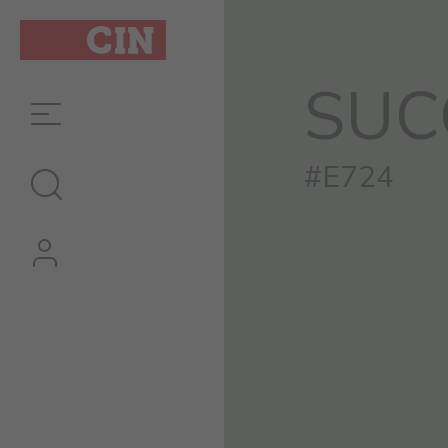
SUC
#E724