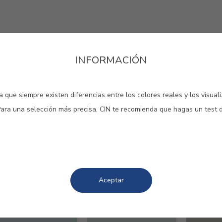
INFORMACIÓN
 que siempre existen diferencias entre los colores reales y los visual
Para una selección más precisa, CIN te recomienda que hagas un test 
es matices e intensidades, la
 de vida nuestro espacio.
Aceptar
#E706
#E709
#E711
VERDIGRIS
LIQUEN
KHAKI