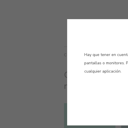
Hay que tener en cuenta
COLORES RELACIONADOS
pantallas o monitores. 
cualquier aplicación.
Con sus diferent
naturaleza llena
#E705
CARIBBEAN