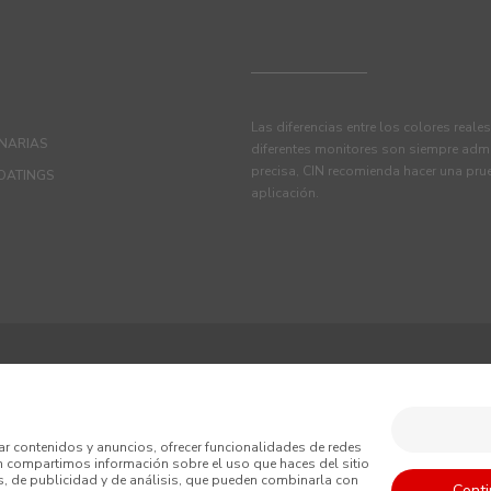
Las diferencias entre los colores reale
ANARIAS
diferentes monitores son siempre admi
precisa, CIN recomienda hacer una pru
OATINGS
aplicación.
iciones
Política de Privacidad
Política de Cookies
ar contenidos y anuncios, ofrecer funcionalidades de redes
én compartimos información sobre el uso que haces del sitio
nerales de Venta
, de publicidad y de análisis, que pueden combinarla con
Conti