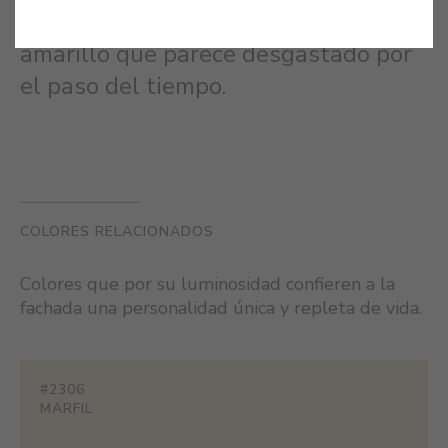
mítica ciudad italiana, surge este
amarillo que parece desgastado por
el paso del tiempo.
COLORES RELACIONADOS
Colores que por su luminosidad confieren a la
fachada una personalidad única y repleta de vida.
#2306
MARFIL