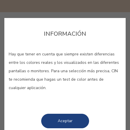
LANG_CINAPP_BUY_ONLINE
INFORMACIÓN
GUARDAR
Hay que tener en cuenta que siempre existen diferencias
entre los colores reales y los visualizados en las diferentes
pantallas o monitores. Para una selección más precisa, CIN
te recomienda que hagas un test de color antes de
cualquier aplicación.
OCRE ROMANO #A268
Una variante ocre inspirada en más
de una ciudad italiana, esta vez de la
Aceptar
bella Roma y sus fachadas