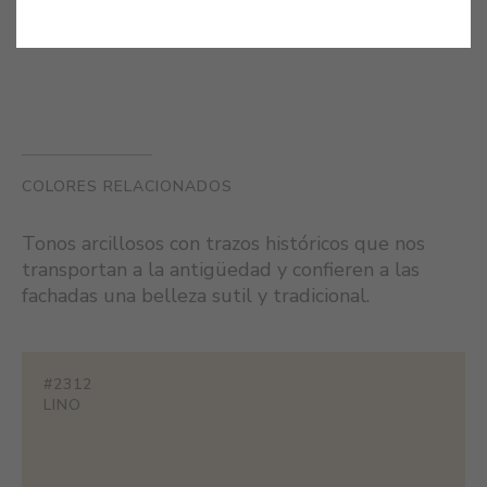
envejecidas y románticas.
COLORES RELACIONADOS
Tonos arcillosos con trazos históricos que nos
transportan a la antigüedad y confieren a las
fachadas una belleza sutil y tradicional.
#2312
LINO