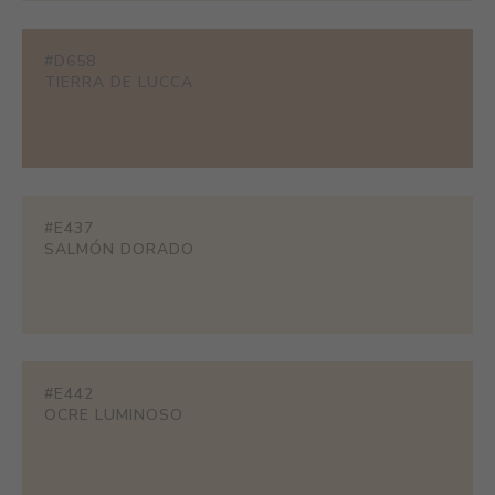
#D658
TIERRA DE LUCCA
#E437
SALMÓN DORADO
#E442
OCRE LUMINOSO