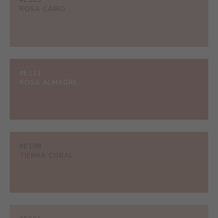
ROSA CAIRO
#E121
ROSA ALMAGRE
#E198
TIERRA CORAL