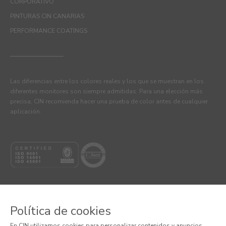
CORPORATIVO
PINTURAS CIN CANARIAS
PERFORMANCE COATINGS
Las diferencias entre los colores reales y los que se muestran en los
diferentes monitores son siempre admitidas. Para una elección más
precisa, CIN recomienda hacer una prueba de color antes de cualquier
aplicación.
Política de cookies
© 2026 CIN, S.A.
En CIN utilizamos cookies para personalizar contenidos y anuncios,