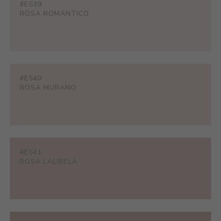
#E539
ROSA ROMÁNTICO
#E540
ROSA MURANO
#E541
ROSA LALIBELA