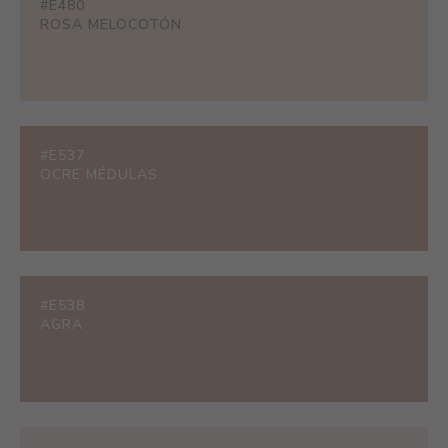
#E480
ROSA MELOCOTÓN
#E537
OCRE MÉDULAS
#E538
AGRA