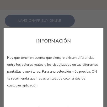
LANG_CINAPP_BUY_ONLINE
GUARDAR
INFORMACIÓN
Hay que tener en cuenta que siempre existen diferencias
entre los colores reales y los visualizados en las diferentes
pantallas o monitores. Para una selección más precisa, CIN
ROSA SUSPIRO #E484
te recomienda que hagas un test de color antes de
cualquier aplicación.
Como la levedad golosa de un
suspiro, un tono de rosa que apetece
probar.