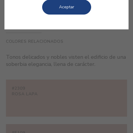
Aceptar
COLORES RELACIONADOS
Tonos delicados y nobles visten el edificio de una
soberbia elegancia, llena de carácter.
#2309
ROSA LAPA
#E109