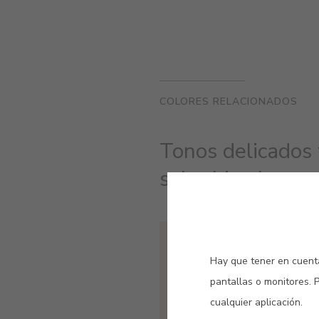
COLORES RELACIONADOS
Tonos delicados y
soberbia eleganci
#E484
ROSA SUSPIRO
Hay que tener en cuenta
pantallas o monitores. 
cualquier aplicación.