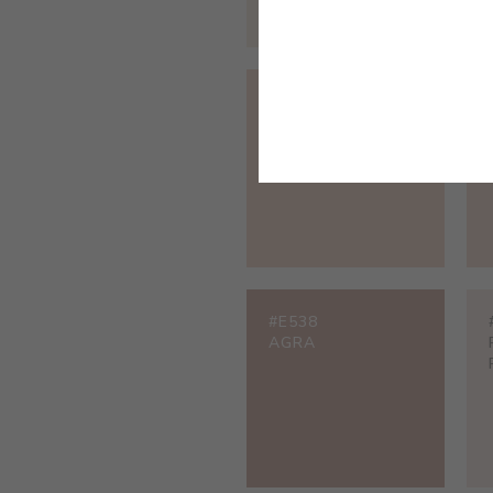
#E201
CREMA SALMÓN
#E538
AGRA