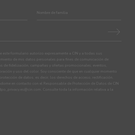
 este formulario autorizo expresamente a CIN y a todas sus
tamiento de mis datos personales para fines de comunicación de
s de fidelización, campañas y ofertas promocionales, eventos,
ración y uso del color. Soy consciente de que en cualquier momento
rotección de datos, es decir, los derechos de acceso, rectificación,
ndome en contacto con el Responsable de Protección de Datos de CIN
dpo_privacy.es@cin.com
. Consulte toda la información relativa a la