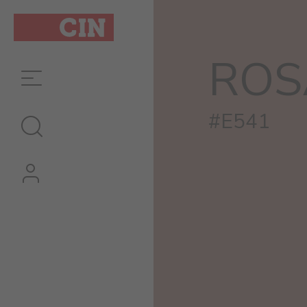
ROS
#E541