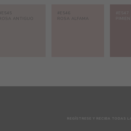
#E545
#E546
#E547
ROSA ANTIGUO
ROSA ALFAMA
PIMIE
REGÍSTRESE Y RECIBA TODAS L