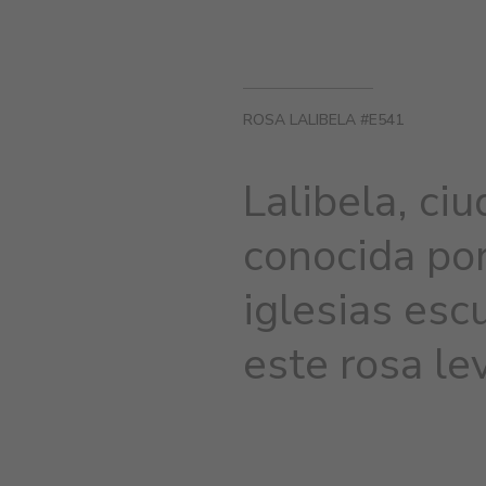
ROSA LALIBELA #E541
Lalibela, ci
conocida po
iglesias escu
este rosa l