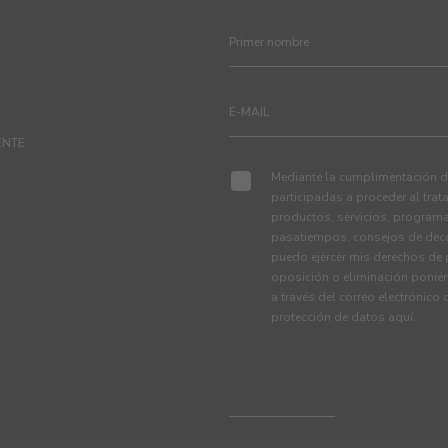
ENTE
Mediante la cumplimentación de
participadas a proceder al tra
productos, servicios, programa
pasatiempos, consejos de deco
puedo ejercer mis derechos de p
oposición o eliminación ponié
a través del correo electrónico
protección de datos
aquí
.