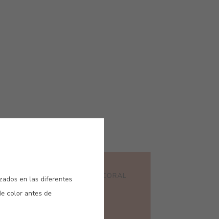
#E198
ALMAGRE
TIERRA CORAL
izados en las diferentes
de color antes de