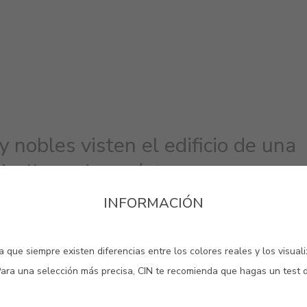
 nobles visten el edificio de una
a, llena de carácter.
INFORMACIÓN
#2309
#E109
#E121
ROSA LAPA
ROSA CAIRO
ROSA 
 que siempre existen diferencias entre los colores reales y los visual
Para una selección más precisa, CIN te recomienda que hagas un test 