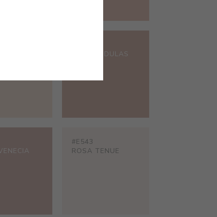
#E537
OCRE MÉDULAS
COTÓN
#E543
VENECIA
ROSA TENUE