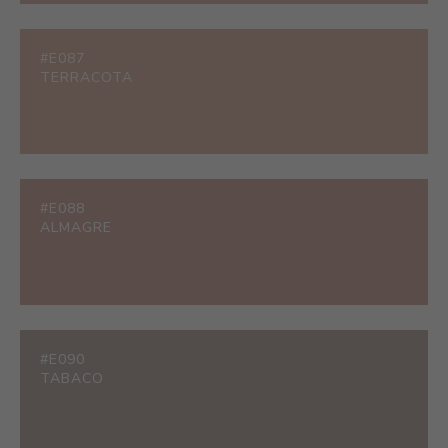
#E087
TERRACOTA
#E088
ALMAGRE
#E090
TABACO