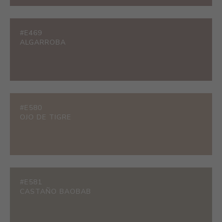
#E469
ALGARROBA
#E580
OJO DE TIGRE
#E581
CASTAÑO BAOBAB