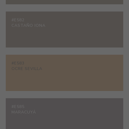
#E582
CASTAÑO IONA
#E583
OCRE SEVILLA
#E585
MARACUYÁ