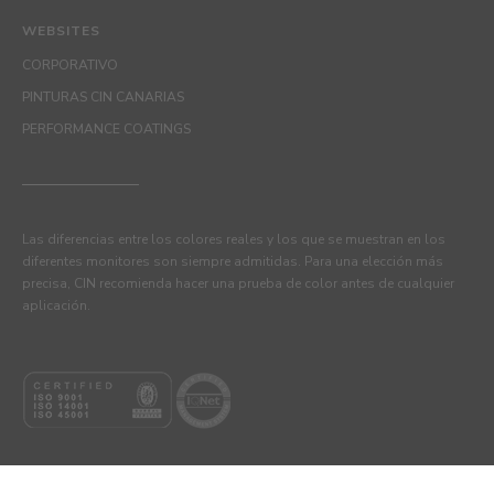
WEBSITES
CORPORATIVO
PINTURAS CIN CANARIAS
PERFORMANCE COATINGS
Las diferencias entre los colores reales y los que se muestran en los
diferentes monitores son siempre admitidas. Para una elección más
precisa, CIN recomienda hacer una prueba de color antes de cualquier
aplicación.