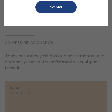
fruto.
Aceptar
COLORES RELACIONADOS
Tonos naturales y cálidos que nos remontan a los
orígenes y transmiten sofisticación a cualquier
fachada.
#A343
PERA ROJA