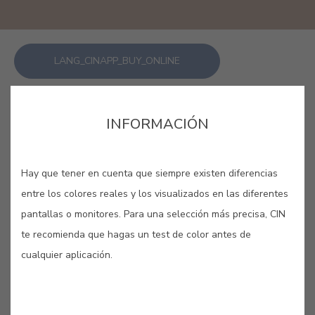
LANG_CINAPP_BUY_ONLINE
GUARDAR
INFORMACIÓN
Hay que tener en cuenta que siempre existen diferencias
entre los colores reales y los visualizados en las diferentes
pantallas o monitores. Para una selección más precisa, CIN
TAMARINDO #E445
te recomienda que hagas un test de color antes de
cualquier aplicación.
Se confunde con el chocolate pero su
coloración se funde más con el rojo
producido por el tiempo al secarse el