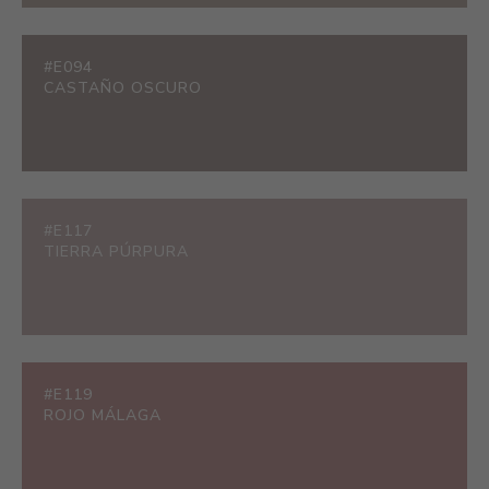
#E094
CASTAÑO OSCURO
#E117
TIERRA PÚRPURA
#E119
ROJO MÁLAGA