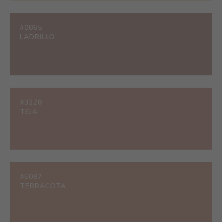
#0865
LADRILLO
#3228
TEJA
#E087
TERRACOTA