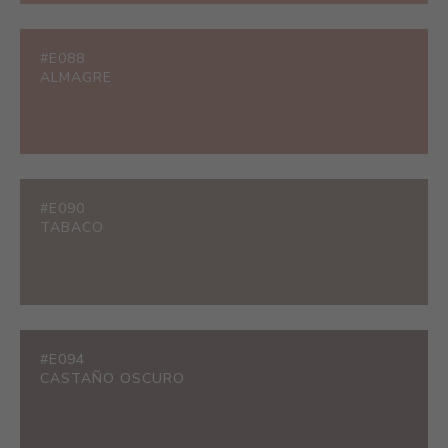
#E088
ALMAGRE
#E090
TABACO
#E094
CASTAÑO OSCURO