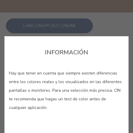
LANG_CINAPP_BUY_ONLINE
GUARDAR
INFORMACIÓN
Hay que tener en cuenta que siempre existen diferencias
entre los colores reales y los visualizados en las diferentes
pantallas o monitores. Para una selección más precisa, CIN
CASTAÑO BEJA #2131
te recomienda que hagas un test de color antes de
cualquier aplicación.
Color ocre oscuro muy utilizado en
Beja, en Alentejo, en pintura de
adornos de algunos edificios de