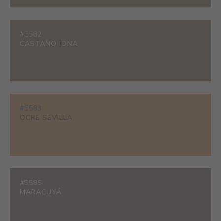
#E582
CASTAÑO IONA
#E583
OCRE SEVILLA
#E585
MARACUYÁ