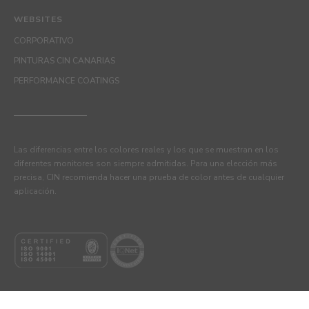
WEBSITES
CORPORATIVO
PINTURAS CIN CANARIAS
PERFORMANCE COATINGS
Las diferencias entre los colores reales y los que se muestran en los
diferentes monitores son siempre admitidas. Para una elección más
precisa, CIN recomienda hacer una prueba de color antes de cualquier
aplicación.