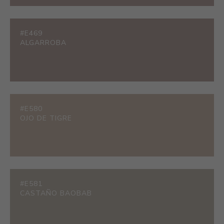
#E469
ALGARROBA
#E580
OJO DE TIGRE
#E581
CASTAÑO BAOBAB