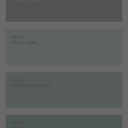
#E575
VERDE MING
#E576
VERDE PROVENZA
#E577