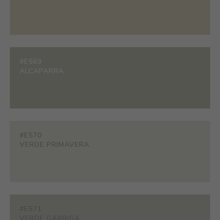
#E569
ALCAPARRA
#E570
VERDE PRIMAVERA
#E571
VERDE GARRIGA