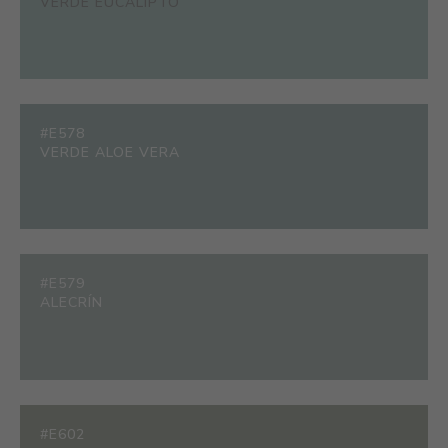
VERDE EUCALIPTO
#E578
VERDE ALOE VERA
#E579
ALECRÍN
#E602