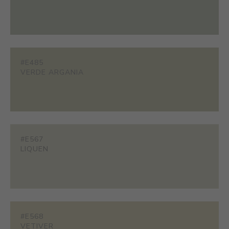
#E485
VERDE ARGANIA
#E567
LIQUEN
#E568
VETIVER