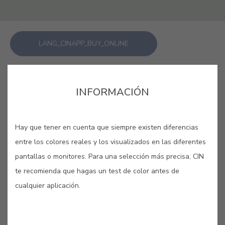
LANG_CINAPP_BUY_ONLINE
GUARDAR
INFORMACIÓN
Hay que tener en cuenta que siempre existen diferencias
entre los colores reales y los visualizados en las diferentes
pantallas o monitores. Para una selección más precisa, CIN
VERONA CLARO #6368
te recomienda que hagas un test de color antes de
cualquier aplicación.
Para obtener tonalidades más claras
de un color, los artistas mezclaban el
pigmento verde Verona con cerusa.