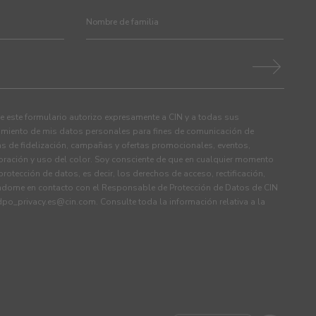
 este formulario autorizo expresamente a CIN y a todas sus
tamiento de mis datos personales para fines de comunicación de
s de fidelización, campañas y ofertas promocionales, eventos,
ración y uso del color. Soy consciente de que en cualquier momento
rotección de datos, es decir, los derechos de acceso, rectificación,
ndome en contacto con el Responsable de Protección de Datos de CIN
dpo_privacy.es@cin.com
. Consulte toda la información relativa a la