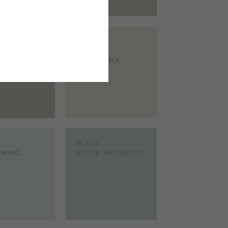
#E570
ARRA
VERDE
PRIMAVERA
#E576
 MING
VERDE PROVENZA