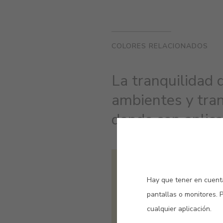
COLORES RELACIONADOS
La tranquilidad 
ambientes y tra
donde son aplica
#E566
TILA
Hay que tener en cuenta
pantallas o monitores. 
cualquier aplicación.