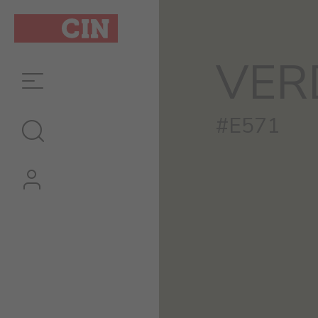
VER
#E571