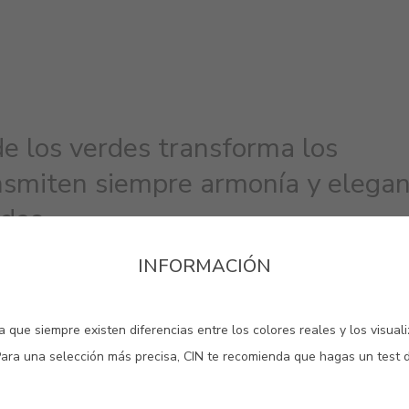
de los verdes transforma los
nsmiten siempre armonía y elegan
dos.
INFORMACIÓN
#0731
#2614
#6368
VERDE OSCURO
VERDE BERNINI
VERON
 que siempre existen diferencias entre los colores reales y los visual
Para una selección más precisa, CIN te recomienda que hagas un test 