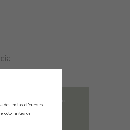
cia
#E220
A CLARO
GUACAMOLE
izados en las diferentes
de color antes de