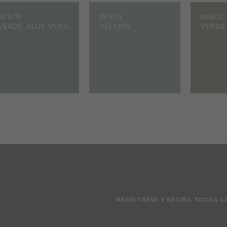
#E578
#E579
#E602
VERDE ALOE VERA
ALECRÍN
VERDE
REGÍSTRESE Y RECIBA TODAS L