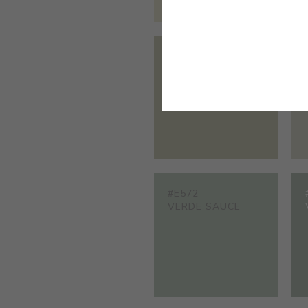
#E485
VERDE ARGANIA
#E572
VERDE SAUCE