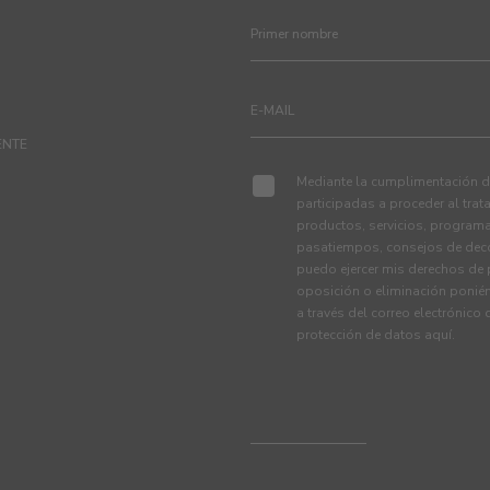
ENTE
Mediante la cumplimentación de
participadas a proceder al tra
productos, servicios, programa
pasatiempos, consejos de deco
puedo ejercer mis derechos de p
oposición o eliminación ponié
a través del correo electrónico
protección de datos
aquí
.