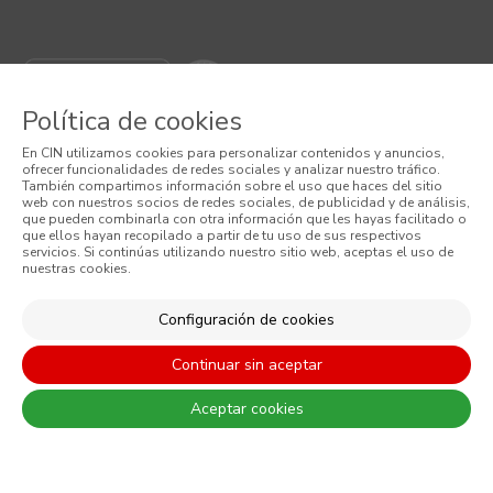
Política de cookies
En CIN utilizamos cookies para personalizar contenidos y anuncios,
ofrecer funcionalidades de redes sociales y analizar nuestro tráfico.
También compartimos información sobre el uso que haces del sitio
web con nuestros socios de redes sociales, de publicidad y de análisis,
que pueden combinarla con otra información que les hayas facilitado o
© 2026 CIN, S.A.
que ellos hayan recopilado a partir de tu uso de sus respectivos
servicios. Si continúas utilizando nuestro sitio web, aceptas el uso de
nuestras cookies.
Términos y Condiciones
Política de Privacidad
Configuración de cookies
Política de Cookies
Continuar sin aceptar
Condiciones Generales de Venta
Aceptar cookies