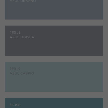
AZUL URBANO
#E311
AZUL ODISEA
#E319
AZUL CASPIO
#E398