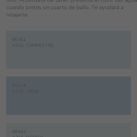
niño. Acuérdate de tener presente el color del agua
cuando pintes un cuarto de baño. Te ayudará a
relajarte.
#E261
AZUL CAMPESTRE
#5114
AZUL CIELO
#B642