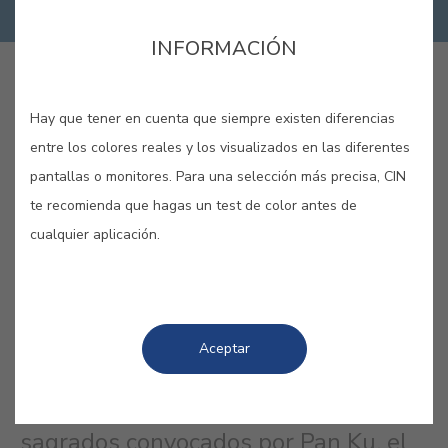
INFORMACIÓN
LANG_CINAPP_BUY_ONLINE
Hay que tener en cuenta que siempre existen diferencias
entre los colores reales y los visualizados en las diferentes
GUARDAR
pantallas o monitores. Para una selección más precisa, CIN
te recomienda que hagas un test de color antes de
cualquier aplicación.
AZUL DRAGÓN #E253
Aceptar
Según la mitología china, el dragón
fue uno de los cuatro animales
sagrados convocados por Pan Ku, el