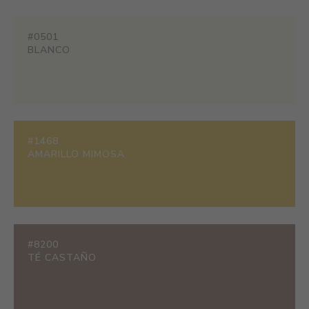
#0501
BLANCO
#1468
AMARILLO MIMOSA
#8200
TÉ CASTAÑO