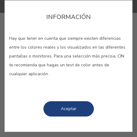
INFORMACIÓN
LANG_CINAPP_BUY_ONLINE
Hay que tener en cuenta que siempre existen diferencias
entre los colores reales y los visualizados en las diferentes
GUARDAR
pantallas o monitores. Para una selección más precisa, CIN
te recomienda que hagas un test de color antes de
cualquier aplicación.
COLORES RELACIONADOS
Aceptar
Los tonos opacos son ideales para colorear la
madera y realzar su textura y relieve naturales, al
tiempo que la protegen y la dejan respirar.