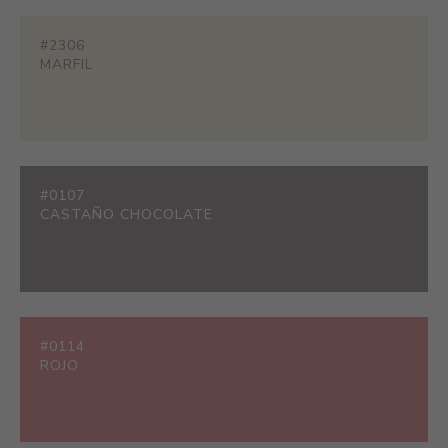
#2306
MARFIL
#0107
CASTAÑO CHOCOLATE
#0114
ROJO