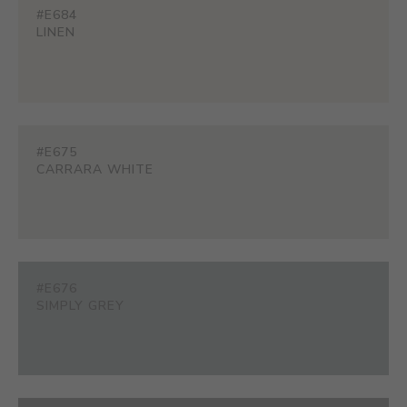
#E684
LINEN
#E675
CARRARA WHITE
#E676
SIMPLY GREY