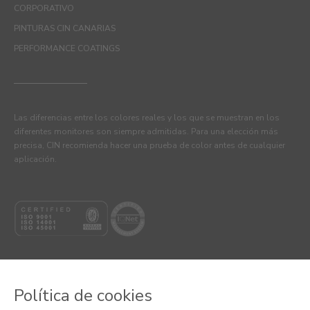
CORPORATIVO
PINTURAS CIN CANARIAS
PERFORMANCE COATINGS
Las diferencias entre los colores reales y los que se muestran en los
diferentes monitores son siempre admitidas. Para una elección más
precisa, CIN recomienda hacer una prueba de color antes de cualquier
aplicación.
Política de cookies
© 2026 CIN, S.A.