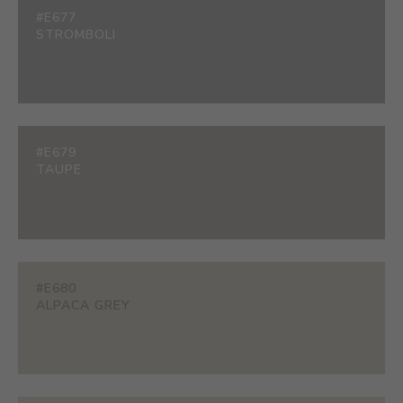
#E677
STROMBOLI
#E679
TAUPE
#E680
ALPACA GREY