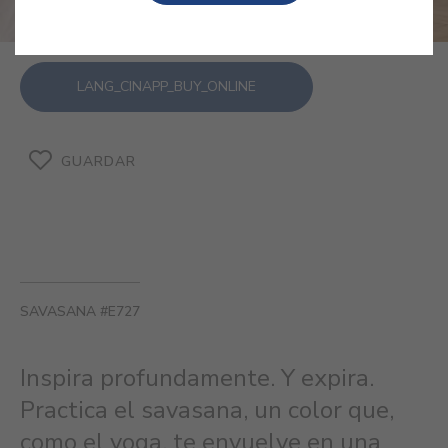
LANG_CINAPP_BUY_ONLINE
GUARDAR
SAVASANA #E727
Inspira profundamente. Y expira.
Practica el savasana, un color que,
como el yoga, te envuelve en una