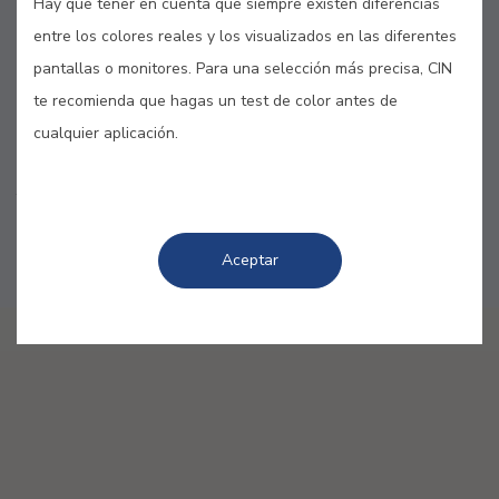
Hay que tener en cuenta que siempre existen diferencias
Teléfono: 922 34 14 99
entre los colores reales y los visualizados en las diferentes
Horario:
pantallas o monitores. Para una selección más precisa, CIN
L
07h00-18h00
te recomienda que hagas un test de color antes de
M
07h00-18h00
cualquier aplicación.
X
07h00-18h00
J
07h00-18h00
V
07h00-18h00
S
09h00-13h00
Aceptar