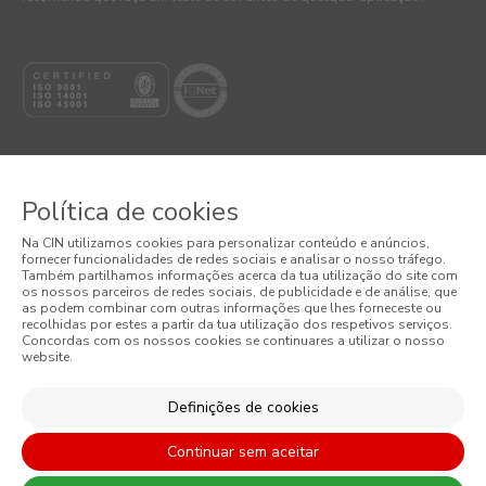
Política de cookies
© 2026 CIN, S.A.
Na CIN utilizamos cookies para personalizar conteúdo e anúncios,
fornecer funcionalidades de redes sociais e analisar o nosso tráfego.
Também partilhamos informações acerca da tua utilização do site com
Termos e Condições
os nossos parceiros de redes sociais, de publicidade e de análise, que
as podem combinar com outras informações que lhes forneceste ou
Política de Privacidade
recolhidas por estes a partir da tua utilização dos respetivos serviços.
Concordas com os nossos cookies se continuares a utilizar o nosso
website.
Política de Cookies
Definições de cookies
Condições Gerais de Venda
Continuar sem aceitar