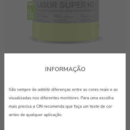
cor para aquela parede lá em casa?”. Estes pequenos
cor para aquela parede lá em casa?”. Estes pequenos
cartões, pintados com as nossas cores originais, são
cartões, pintados com as nossas cores originais, são
bastante úteis quando se pretende “pintar antes de pintar”.
bastante úteis quando se pretende “pintar antes de pintar”.
INFORMAÇÃO
GUARDAR
São sempre de admitir diferenças entre as cores reais e as
PARTILHAR
visualizadas nos diferentes monitores. Para uma escolha
mais precisa a CIN recomenda que faça um teste de cor
antes de qualquer aplicação.