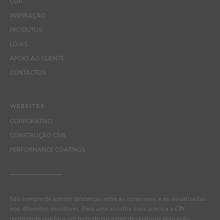
COR
INSPIRAÇÃO
PRODUTOS
LOJAS
APOIO AO CLIENTE
CONTACTOS
WEBSITES
CORPORATIVO
CONSTRUÇÃO CIVIL
PERFORMANCE COATINGS
São sempre de admitir diferenças entre as cores reais e as visualizadas
nos diferentes monitores. Para uma escolha mais precisa a CIN
recomenda que faça um teste de cor antes de qualquer aplicação.