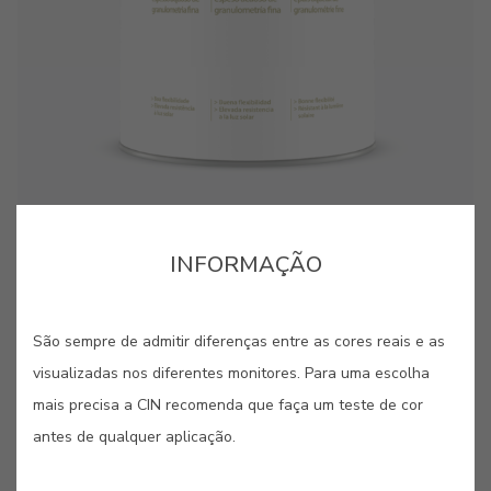
cor para aquela parede lá em casa?”. Estes pequenos
cor para aquela parede lá em casa?”. Estes pequenos
cartões, pintados com as nossas cores originais, são
cartões, pintados com as nossas cores originais, são
bastante úteis quando se pretende “pintar antes de pintar”.
bastante úteis quando se pretende “pintar antes de pintar”.
INFORMAÇÃO
GUARDAR
São sempre de admitir diferenças entre as cores reais e as
PARTILHAR
visualizadas nos diferentes monitores. Para uma escolha
mais precisa a CIN recomenda que faça um teste de cor
antes de qualquer aplicação.