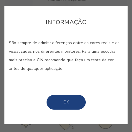
cor para aquela parede lá em casa?”. Estes pequenos
cor para aquela parede lá em casa?”. Estes pequenos
cartões, pintados com as nossas cores originais, são
cartões, pintados com as nossas cores originais, são
INFORMAÇÃO
bastante úteis quando se pretende “pintar antes de pintar”.
bastante úteis quando se pretende “pintar antes de pintar”.
São sempre de admitir diferenças entre as cores reais e as
visualizadas nos diferentes monitores. Para uma escolha
mais precisa a CIN recomenda que faça um teste de cor
GUARDAR
antes de qualquer aplicação.
PARTILHAR
OK