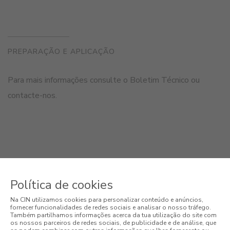
PREPARAÇÃO E APLICAÇÃO
Para mais informações consulte o Boletim Técnico ou
contacte-nos.
PRODUTOS RELACIONADOS
Política de cookies
Na CIN utilizamos cookies para personalizar conteúdo e anúncios,
fornecer funcionalidades de redes sociais e analisar o nosso tráfego.
Também partilhamos informações acerca da tua utilização do site com
os nossos parceiros de redes sociais, de publicidade e de análise, que