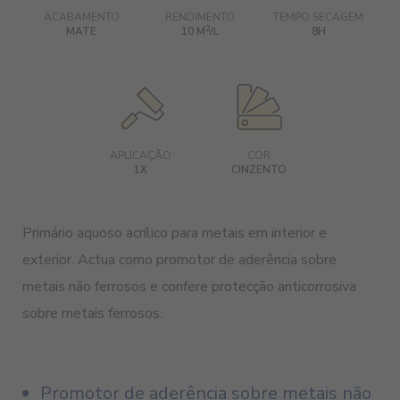
ACABAMENTO
RENDIMENTO
TEMPO SECAGEM
2
MATE
10 M
/L
8H
APLICAÇÃO
COR
1X
CINZENTO
Primário aquoso acrílico para metais em interior e
exterior. Actua como promotor de aderência sobre
metais não ferrosos e confere protecção anticorrosiva
sobre metais ferrosos.
Promotor de aderência sobre metais não