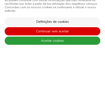
as podem combinar com outras informações que lhes forneceste ou
recolhidas por estes a partir da tua utilização dos respetivos serviços.
Concordas com os nossos cookies se continuares a utilizar o nosso
website.
Definições de cookies
Continuar sem aceitar
Aceitar cookies
Primário Secagem
AC-
Rápida
Esmalte
qualida
Primário sintético para metais