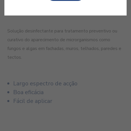
TEMPO SECAGEM
APLICAÇÃO
COR
24H
1 - 2X
INCOLOR
Solução desinfectante para tratamento preventivo ou
curativo do aparecimento de microrganismos como
fungos e algas em fachadas, muros, telhados, paredes e
tectos.
Largo espectro de acção
Boa eficácia
Fácil de aplicar