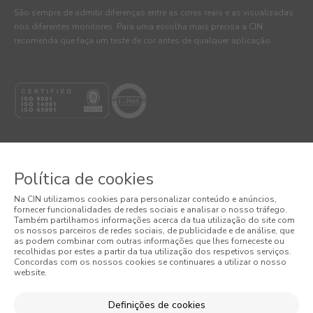
São sempre de admitir diferenças entre as cores reais e as visualizadas
nos diferentes monitores. Para uma escolha mais precisa a CIN
recomenda que faça um teste de cor antes de qualquer aplicação.
Política de cookies
© 2026 CIN, S.A.
Na CIN utilizamos cookies para personalizar conteúdo e anúncios,
fornecer funcionalidades de redes sociais e analisar o nosso tráfego.
Também partilhamos informações acerca da tua utilização do site com
Termos e Condições
os nossos parceiros de redes sociais, de publicidade e de análise, que
as podem combinar com outras informações que lhes forneceste ou
Política de Privacidade
recolhidas por estes a partir da tua utilização dos respetivos serviços.
Concordas com os nossos cookies se continuares a utilizar o nosso
website.
Política de Cookies
Definições de cookies
Condições Gerais de Venda