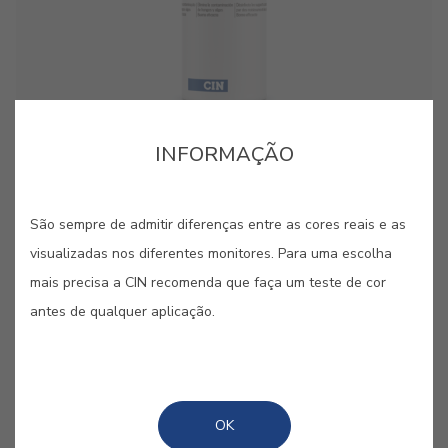
cor para aquela parede lá em casa?”. Estes pequenos
cor para aquela parede lá em casa?”. Estes pequenos
cartões, pintados com as nossas cores originais, são
cartões, pintados com as nossas cores originais, são
bastante úteis quando se pretende “pintar antes de pintar”.
bastante úteis quando se pretende “pintar antes de pintar”.
INFORMAÇÃO
GUARDAR
São sempre de admitir diferenças entre as cores reais e as
visualizadas nos diferentes monitores. Para uma escolha
mais precisa a CIN recomenda que faça um teste de cor
PARTILHAR
antes de qualquer aplicação.
OK