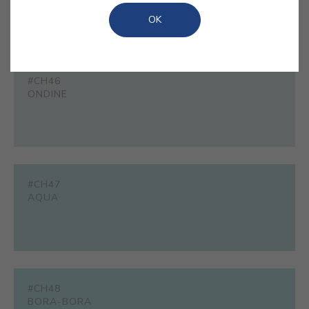
vibrantes e trazer uma frescura arrojada para o
OK
interior.
#CH46
ONDINE
#CH47
AQUA
#CH48
BORA-BORA