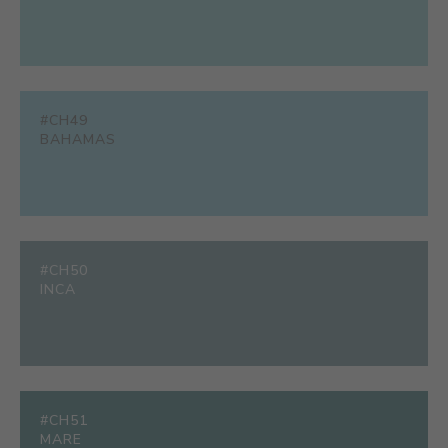
#CH49
BAHAMAS
#CH50
INCA
#CH51
MARE