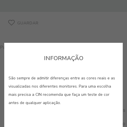
GUARDAR
Para comprar produtos nesta cor, por favor, contacte-nos
INFORMAÇÃO
São sempre de admitir diferenças entre as cores reais e as
visualizadas nos diferentes monitores. Para uma escolha
CORES RELACIONADAS
mais precisa a CIN recomenda que faça um teste de cor
Desde os turquesas exóticos aos verdes mais
antes de qualquer aplicação.
intensos, esta paleta transporta-nos para paisagens
luxuriantes e cheias de vitalidade. São cores que
renovam e inspiram, ideais para criar pontos de foco