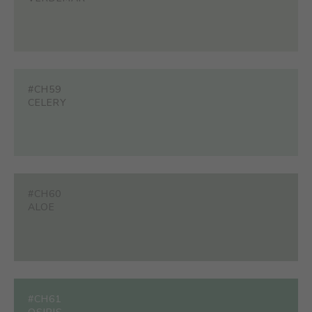
#CH59
CELERY
#CH60
ALOE
#CH61