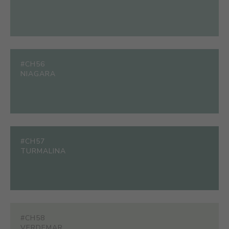
#CH56
NIAGARA
#CH57
TURMALINA
#CH58
VERDEMAR