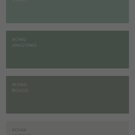
OSIRIS
#CH62
AMAZONIA
#CH63
BOSCO
#CH64