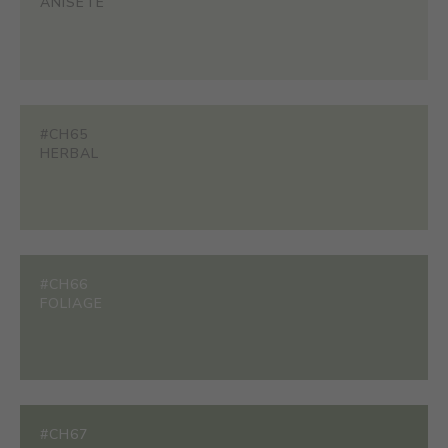
ANISETE
#CH65
HERBAL
#CH66
FOLIAGE
#CH67