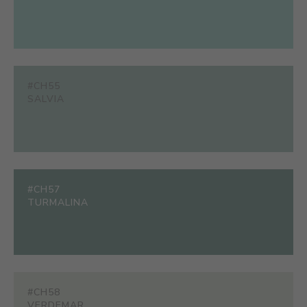
#CH55
SALVIA
#CH57
TURMALINA
#CH58
VERDEMAR