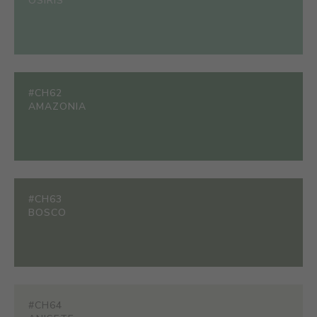
OSIRIS
#CH62
AMAZONIA
#CH63
BOSCO
#CH64