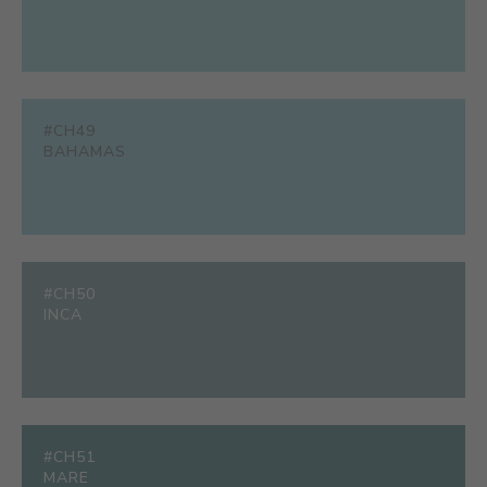
#CH49
BAHAMAS
#CH50
INCA
#CH51
MARE