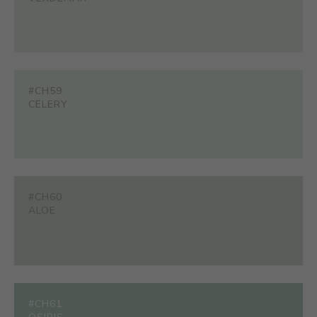
#CH59
CELERY
#CH60
ALOE
#CH61