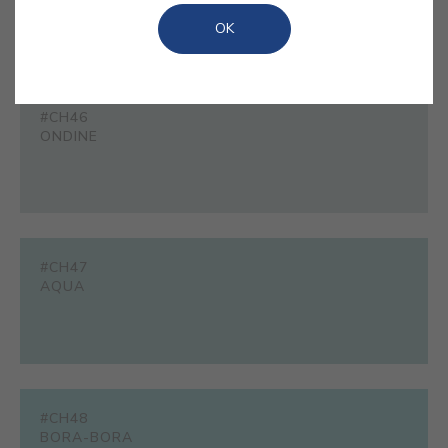
vibrantes e trazer uma frescura arrojada para o
OK
interior.
#CH46
ONDINE
#CH47
AQUA
#CH48
BORA-BORA