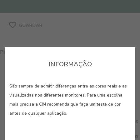
GUARDAR
Para comprar produtos nesta cor, por favor, contacte-nos
INFORMAÇÃO
São sempre de admitir diferenças entre as cores reais e as
visualizadas nos diferentes monitores. Para uma escolha
CORES RELACIONADAS
mais precisa a CIN recomenda que faça um teste de cor
Desde os turquesas exóticos aos verdes mais
antes de qualquer aplicação.
intensos, esta paleta transporta-nos para paisagens
luxuriantes e cheias de vitalidade. São cores que
renovam e inspiram, ideais para criar pontos de foco