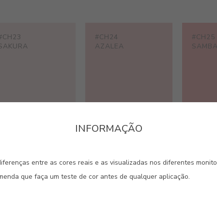
#CH23
#CH24
#CH25
SAKURA
AZALEA
SAMB
INFORMAÇÃO
#CH28
#CH29
#CH30
LILAC
IRIS
FLORA
iferenças entre as cores reais e as visualizadas nos diferentes monit
omenda que faça um teste de cor antes de qualquer aplicação.