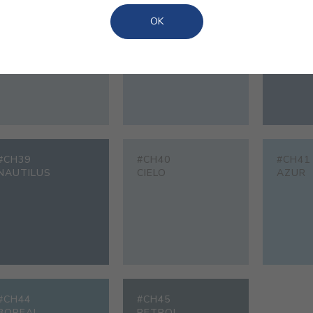
#CH34
#CH35
#CH36
OK
CELESTE
MIRAMAR
BLAU
#CH39
#CH40
#CH41
NAUTILUS
CIELO
AZUR
#CH44
#CH45
BOREAL
PETROL