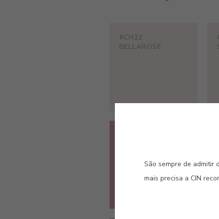
#CH22
BELLAROSE
#CH27
FRAGOLA
São sempre de admitir d
mais precisa a CIN rec