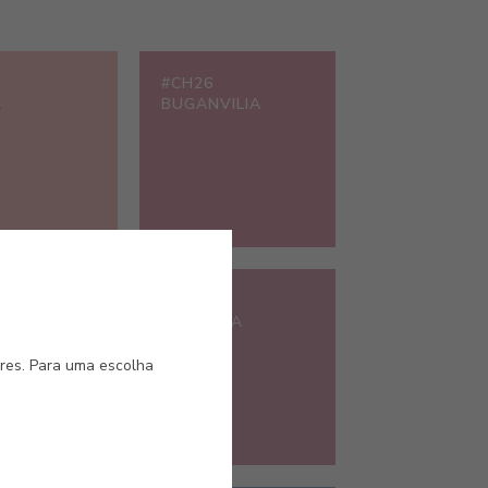
#CH26
A
BUGANVILIA
#CH32
VISTA
MAGENTA
ores. Para uma escolha