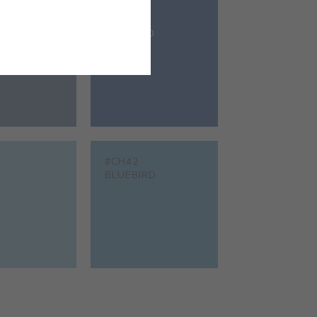
#CH37
COBALTO
#CH42
BLUEBIRD