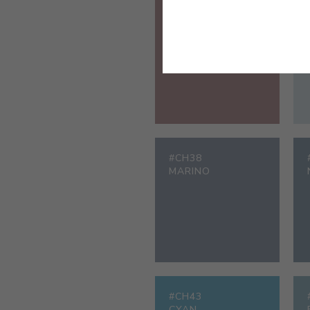
#CH33
MARSALA
#CH38
MARINO
#CH43
CYAN