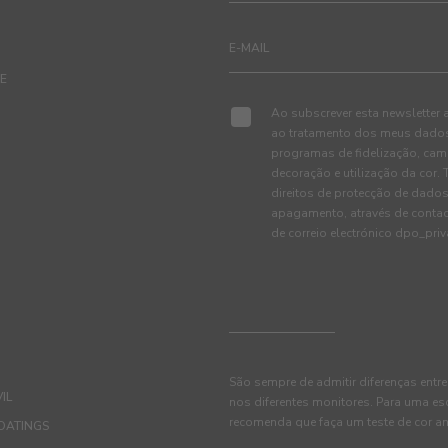
TE
Ao subscrever esta newsletter 
ao tratamento dos meus dados 
programas de fidelização, cam
decoração e utilização da cor
direitos de protecção de dados
apagamento, através de conta
de correio electrónico dpo_pr
São sempre de admitir diferenças entre
IL
nos diferentes monitores. Para uma es
recomenda que faça um teste de cor an
OATINGS