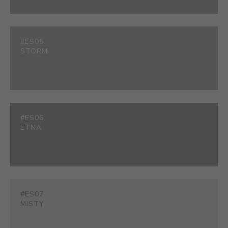
#ES05
STORM
#ES06
ETNA
#ES07
MISTY