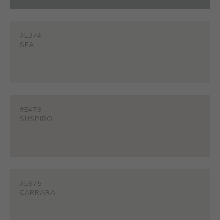
#E374
SEA
#E473
SUSPIRO
#E675
CARRARA