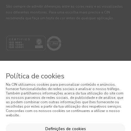
São sempre de admitir diferenças entre as cores reais e as visualizadas
nos diferentes monitores. Para uma escolha mais precisa a CIN
recomenda que faça um teste de cor antes de qualquer aplicação.
Política de cookies
© 2026 CIN, S.A.
Na CIN utilizamos cookies para personalizar conteúdo e anúncios,
fornecer funcionalidades de redes sociais e analisar o nosso tráfego.
Termos e Condições
Também partilhamos informações acerca da tua utilização do site com
os nossos parceiros de redes sociais, de publicidade e de análise, que
as podem combinar com outras informações que lhes forneceste ou
Política de Privacidade
recolhidas por estes a partir da tua utilização dos respetivos serviços.
Concordas com os nossos cookies se continuares a utilizar o nosso
website.
Política de Cookies
Condições Gerais de Venda
Definições de cookies