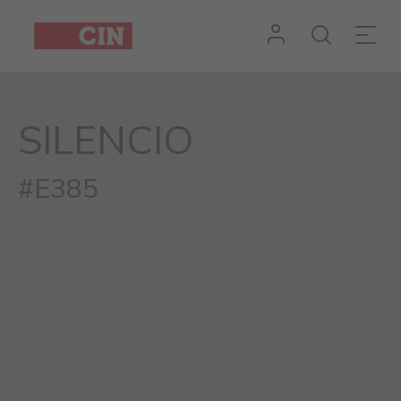
Cor
Silencio
para
SILENCIO
interiores
#E385