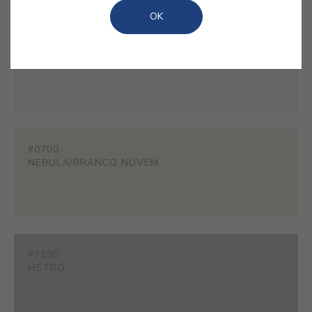
OK
#ES01
MINERAL
#0700
NEBULA/BRANCO NUVEM
#7190
MÉTRO