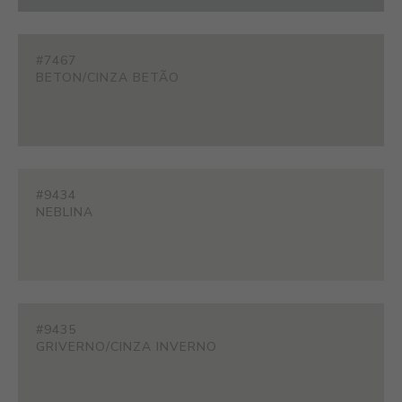
#7467
BETON/CINZA BETÃO
#9434
NEBLINA
#9435
GRIVERNO/CINZA INVERNO