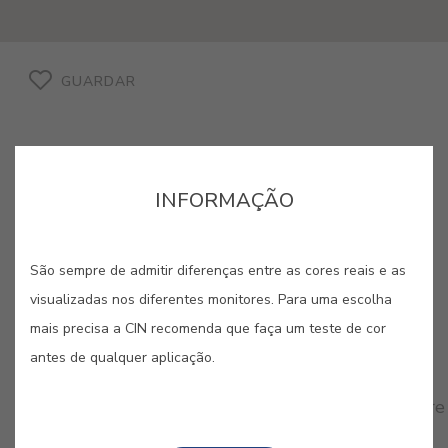
GUARDAR
INFORMAÇÃO
São sempre de admitir diferenças entre as cores reais e as
CORES RELACIONADAS
visualizadas nos diferentes monitores. Para uma escolha
mais precisa a CIN recomenda que faça um teste de cor
A versatilidade dos cinzentos permite criar desde
ambientes serenos e minimalistas até espaços
antes de qualquer aplicação.
urbanos e sofisticados. É a paleta da elegância
moderna, que se adapta a qualquer estilo e confere
um equilíbrio intemporal à decoração.