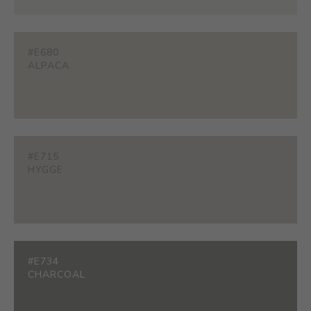
#E680
ALPACA
#E715
HYGGE
#E734
CHARCOAL