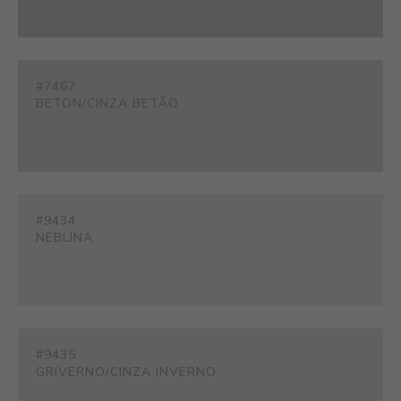
#7467
BETON/CINZA BETÃO
#9434
NEBLINA
#9435
GRIVERNO/CINZA INVERNO