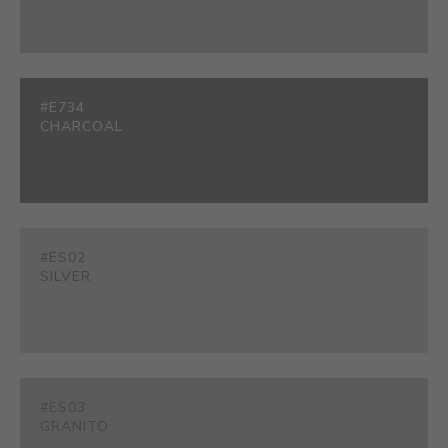
#E734
CHARCOAL
#ES02
SILVER
#ES03
GRANITO