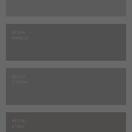
#ES04
NIMBUS
#ES05
STORM
#ES06
ETNA