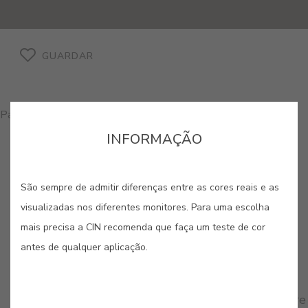
GUARDAR
Para comprar produtos nesta cor, por favor, contacte-nos
INFORMAÇÃO
São sempre de admitir diferenças entre as cores reais e as
visualizadas nos diferentes monitores. Para uma escolha
CORES RELACIONADAS
mais precisa a CIN recomenda que faça um teste de cor
antes de qualquer aplicação.
A versatilidade dos cinzentos permite criar desde
ambientes serenos e minimalistas até espaços
urbanos e sofisticados. É a paleta da elegância
moderna, que se adapta a qualquer estilo e confere