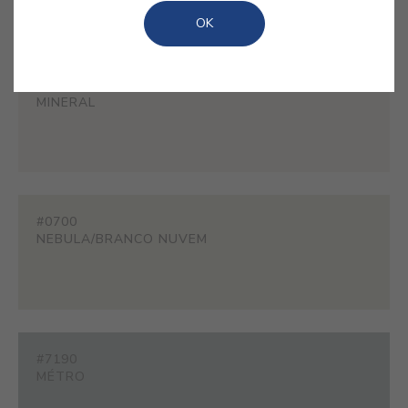
um equilíbrio intemporal à decoração.
OK
#ES01
MINERAL
#0700
NEBULA/BRANCO NUVEM
#7190
MÉTRO