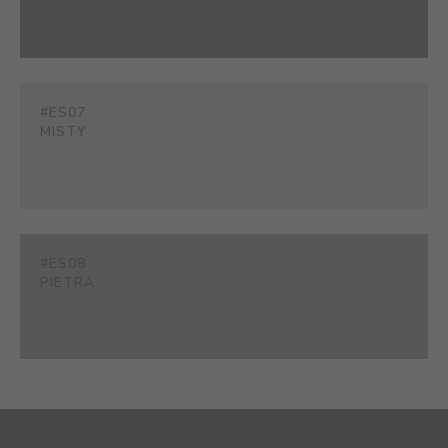
#ES07
MISTY
#ES08
PIETRA