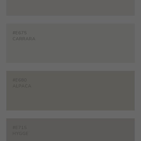
#E675
CARRARA
#E680
ALPACA
#E715
HYGGE