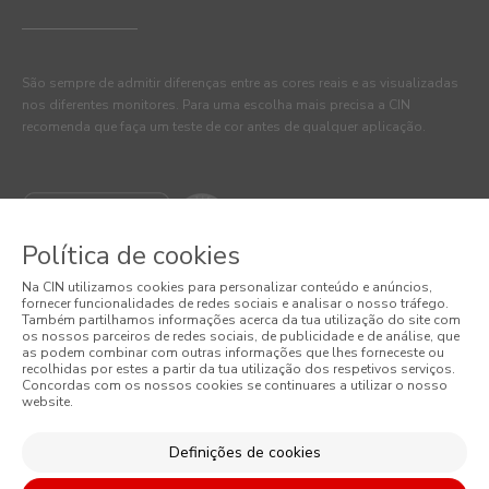
São sempre de admitir diferenças entre as cores reais e as visualizadas
nos diferentes monitores. Para uma escolha mais precisa a CIN
recomenda que faça um teste de cor antes de qualquer aplicação.
Política de cookies
Na CIN utilizamos cookies para personalizar conteúdo e anúncios,
fornecer funcionalidades de redes sociais e analisar o nosso tráfego.
Também partilhamos informações acerca da tua utilização do site com
os nossos parceiros de redes sociais, de publicidade e de análise, que
as podem combinar com outras informações que lhes forneceste ou
© 2026 CIN, S.A.
recolhidas por estes a partir da tua utilização dos respetivos serviços.
Concordas com os nossos cookies se continuares a utilizar o nosso
website.
Termos e Condições
Política de Privacidade
Definições de cookies