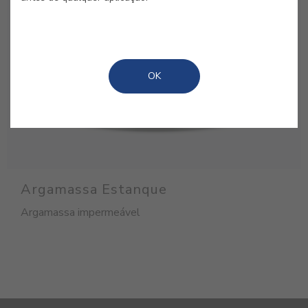
OK
Argamassa Estanque
Argamassa impermeável