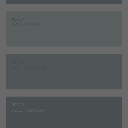
#E557
AZUL LAGOA
#E558
AZUL EUFRATES
#E559
AZUL TÁLASSA