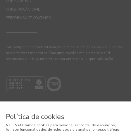
CORPORATIVO
CONSTRUÇÃO CIVIL
PERFORMANCE COATINGS
São sempre de admitir diferenças entre as cores reais e as visualizadas
nos diferentes monitores. Para uma escolha mais precisa a CIN
recomenda que faça um teste de cor antes de qualquer aplicação.
Política de cookies
© 2026 CIN, S.A.
Na CIN utilizamos cookies para personalizar conteúdo e anúncios,
fornecer funcionalidades de redes sociais e analisar o nosso tráfego.