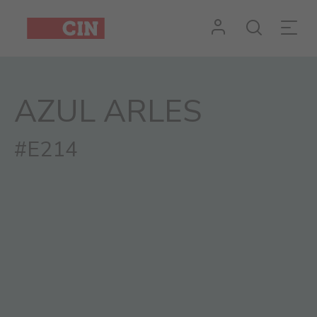
Cor
Azul
Arles
AZUL ARLES
para
exteriores
#E214