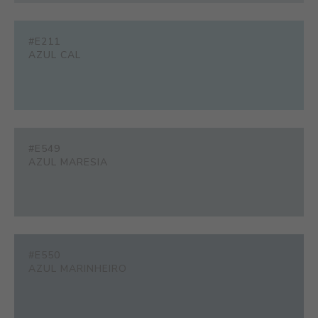
#E211
AZUL CAL
#E549
AZUL MARESIA
#E550
AZUL MARINHEIRO