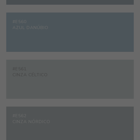
#E560
AZUL DANÚBIO
#E561
CINZA CÉLTICO
#E562
CINZA NÓRDICO