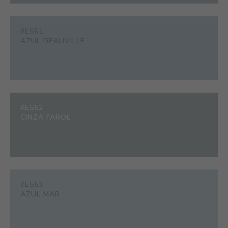
#E551
AZUL DEAUVILLE
#E552
CINZA FAROL
#E553
AZUL MAR