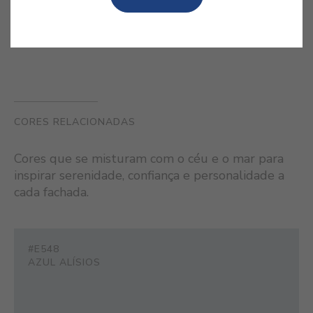
CORES RELACIONADAS
Cores que se misturam com o céu e o mar para
inspirar serenidade, confiança e personalidade a
cada fachada.
#E548
AZUL ALÍSIOS