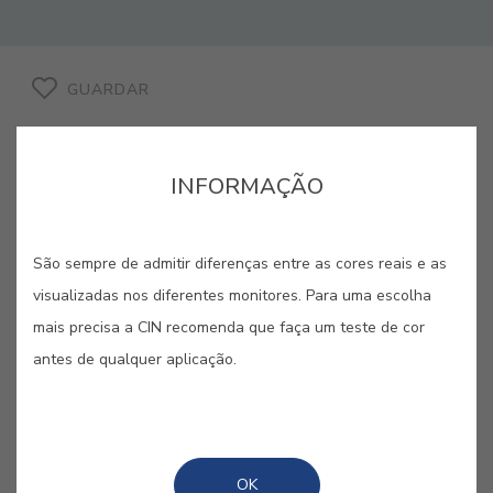
GUARDAR
INFORMAÇÃO
AZUL ARLES #E214
São sempre de admitir diferenças entre as cores reais e as
visualizadas nos diferentes monitores. Para uma escolha
Uma das cores mais inspiradoras da
mais precisa a CIN recomenda que faça um teste de cor
Provença, designadamente de Arles,
antes de qualquer aplicação.
é o azul – suporte de criação artística
que culmina na maior parte da obra
de Van Gogh.
OK