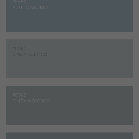
#E560
AZUL DANÚBIO
#E561
CINZA CÉLTICO
#E562
CINZA NÓRDICO