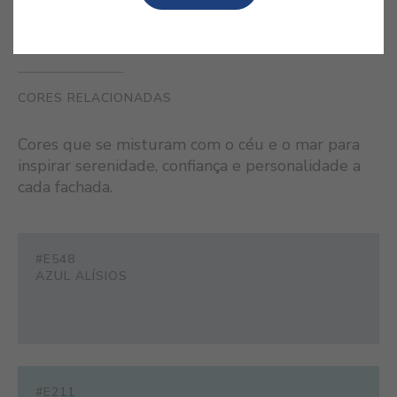
CORES RELACIONADAS
Cores que se misturam com o céu e o mar para
inspirar serenidade, confiança e personalidade a
cada fachada.
#E548
AZUL ALÍSIOS
#E211