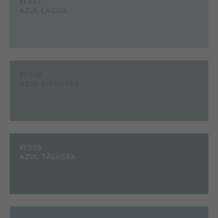
#E557
AZUL LAGOA
#E558
AZUL EUFRATES
#E559
AZUL TÁLASSA