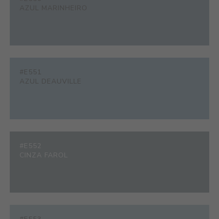
AZUL MARINHEIRO
#E551
AZUL DEAUVILLE
#E552
CINZA FAROL