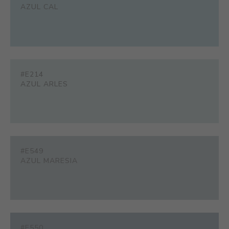
AZUL CAL
#E214
AZUL ARLES
#E549
AZUL MARESIA
#E550