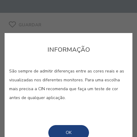
GUARDAR
INFORMAÇÃO
AZUL WINDSOR #E555
São sempre de admitir diferenças entre as cores reais e as
visualizadas nos diferentes monitores. Para uma escolha
mais precisa a CIN recomenda que faça um teste de cor
Tipicamente inglês, o azul dos
antes de qualquer aplicação.
bordados e das porcelanas que
recheiam o palácio.
OK