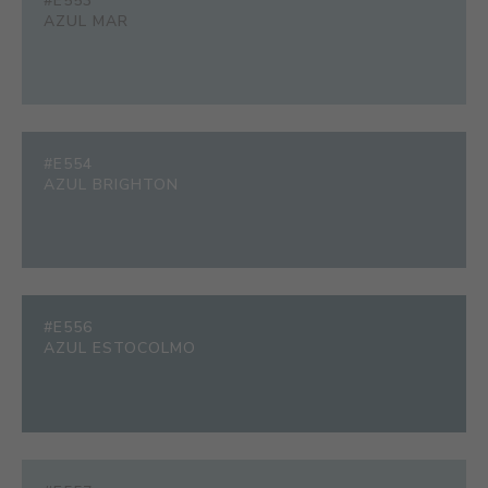
#E553
AZUL MAR
#E554
AZUL BRIGHTON
#E556
AZUL ESTOCOLMO