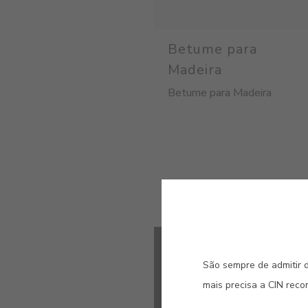
Betume para
Madeira
Betume para Madeira
São sempre de admitir d
mais precisa a CIN rec
MENUS