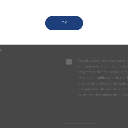
OK
TE
Ao subscrever esta newsletter 
ao tratamento dos meus dados 
programas de fidelização, cam
decoração e utilização da cor
direitos de protecção de dados
apagamento, através de conta
de correio electrónico dpo_pr