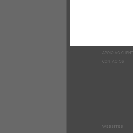
QUEM SOMOS
COR
INSPIRAÇÃO
PRODUTOS
LOJAS
APOIO AO CLIEN
CONTACTOS
WEBSITES