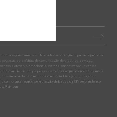
autorizo expressamente a CIN e todas as suas participadas a proceder
pessoais para efeitos de comunicação de produtos, serviços,
panhas e ofertas promocionais, eventos, passatempos, dicas de
. Tenho consciência de que posso exercer a qualquer momento os meus
, nomeadamente os direitos de acesso, rectificação, oposição ou
cto com o Encarregado de Protecção de Dados da CIN pelo endereço
ivacy@cin.com