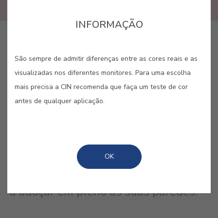
INFORMAÇÃO
GUARDAR
São sempre de admitir diferenças entre as cores reais e as
visualizadas nos diferentes monitores. Para uma escolha
mais precisa a CIN recomenda que faça um teste de cor
antes de qualquer aplicação.
ROSA DOCE #4144
Esta cor não tem de ser um cliché.
OK
Verá que resulta não só em
pequenos pormenores, como também
a adoçar em pleno as suas paredes.