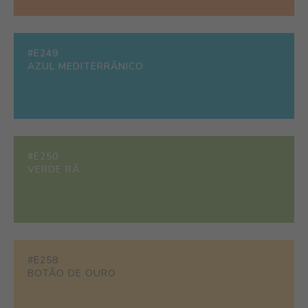
#E249
AZUL MEDITERRÂNICO
#E250
VERDE RÃ
#E258
BOTÃO DE OURO