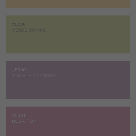
#E288
VERDE TÓNICO
#E300
VIOLETA CARNAVAL
#E301
ROSA POP