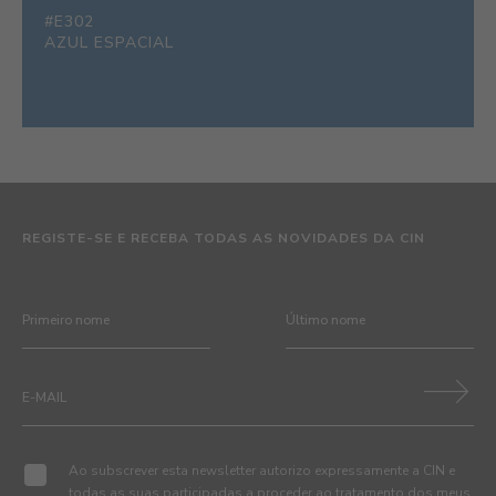
#E302
AZUL ESPACIAL
REGISTE-SE E RECEBA TODAS AS NOVIDADES DA CIN
Ao subscrever esta newsletter autorizo expressamente a CIN e
todas as suas participadas a proceder ao tratamento dos meus