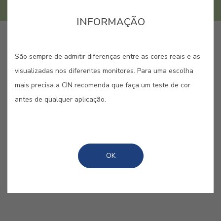
INFORMAÇÃO
GUARDAR
São sempre de admitir diferenças entre as cores reais e as
visualizadas nos diferentes monitores. Para uma escolha
mais precisa a CIN recomenda que faça um teste de cor
antes de qualquer aplicação.
VERDE RÃ #E250
Deixe-se levar e seja irrequieto como
OK
o animal que dá nome a esta cor.