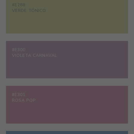
#E288
VERDE TÓNICO
#E300
VIOLETA CARNAVAL
#E301
ROSA POP