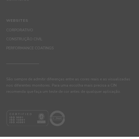
WEBSITES
CORPORATIVO
CONSTRUÇÃO CIVIL
PERFORMANCE COATINGS
São sempre de admitir diferenças entre as cores reais e as visualizadas
nos diferentes monitores. Para uma escolha mais precisa a CIN
recomenda que faça um teste de cor antes de qualquer aplicação.