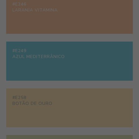
#E246
LARANJA VITAMINA
#E249
AZUL MEDITERRÂNICO
#E258
BOTÃO DE OURO