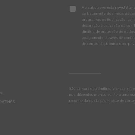
Ao subscrever esta newsletter 
ao tratamento dos meus dados 
programas de fidelização, cam
decoração e utilização da cor
direitos de protecção de dados
apagamento, através de conta
de correio electrónico dpo_pr
São sempre de admitir diferenças entre
IL
nos diferentes monitores. Para uma es
recomenda que faça um teste de cor an
OATINGS