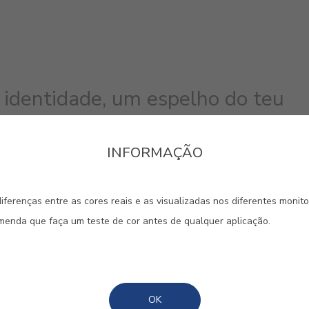
 identidade, um espelho do teu
Aqui, recebes os teus amigos e com
dás-te a conhecer. Exprime no teu
INFORMAÇÃO
erdade através das tuas cores
ca a diferença.
iferenças entre as cores reais e as visualizadas nos diferentes monit
omenda que faça um teste de cor antes de qualquer aplicação.
#5111
#E247
#E304
AZUL ATLÂNTICO
BICO DE TUCANO
VERDE
OK