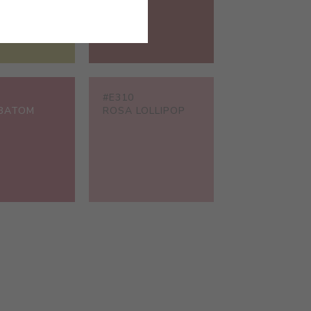
#E310
BATOM
ROSA LOLLIPOP