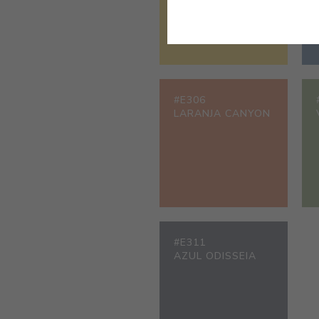
#E306
LARANJA CANYON
#E311
AZUL ODISSEIA