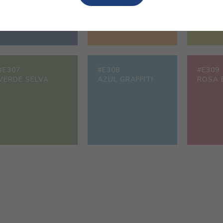
#E307
#E308
#E309
VERDE SELVA
AZUL GRAFFITI
ROSA 