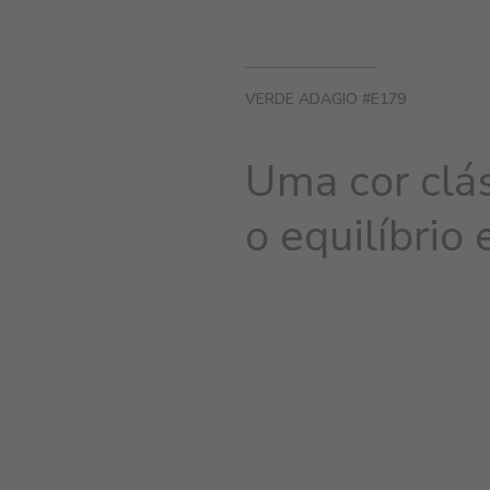
VERDE ADAGIO #E179
Uma cor clá
o equilíbrio