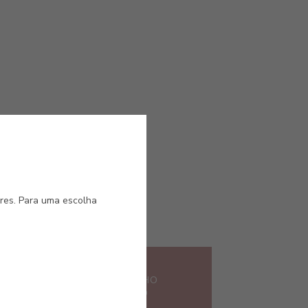
ores. Para uma escolha
#E305
 AVENTURA
VERMELHO
CIPANGO