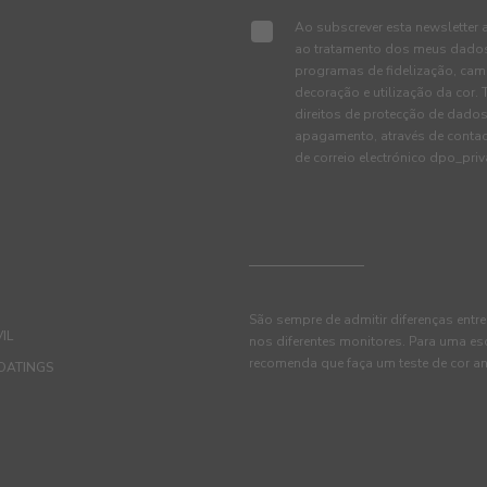
Ao subscrever esta newsletter 
ao tratamento dos meus dados 
programas de fidelização, cam
decoração e utilização da cor
direitos de protecção de dados
apagamento, através de conta
de correio electrónico dpo_pr
São sempre de admitir diferenças entre
IL
nos diferentes monitores. Para uma es
recomenda que faça um teste de cor an
OATINGS