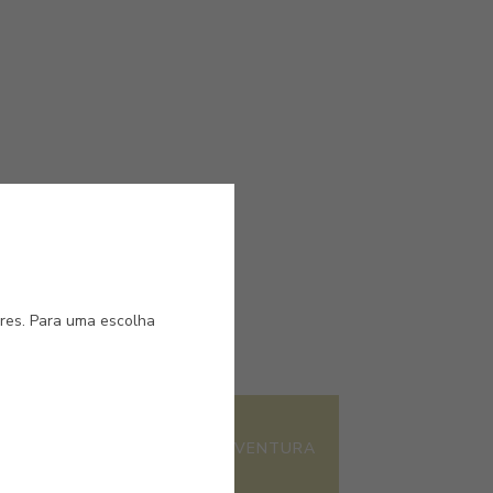
ores. Para uma escolha
#E304
DE TUCANO
VERDE AVENTURA