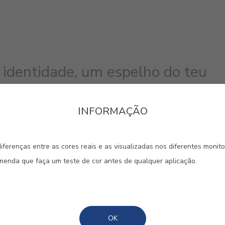
 identidade, um espelho do teu
Aqui, recebes os teus amigos e com
dás-te a conhecer. Exprime no teu
INFORMAÇÃO
erdade através das tuas cores
ca a diferença.
iferenças entre as cores reais e as visualizadas nos diferentes monit
omenda que faça um teste de cor antes de qualquer aplicação.
#5111
#E179
#E247
AZUL ATLÂNTICO
VERDE ADAGIO
BICO 
OK