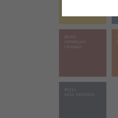
#E305
VERMELHO
CIPANGO
#E311
AZUL ODISSEIA