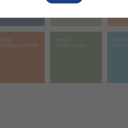
#E306
#E307
#E308
LARANJA CANYON
VERDE SELVA
AZUL G