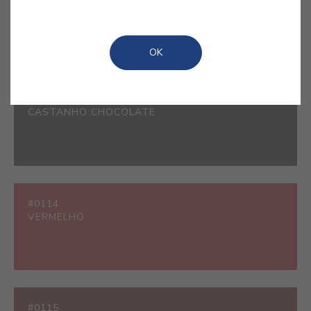
BRANCO
OK
#0107
CASTANHO CHOCOLATE
#0114
VERMELHO
#0115