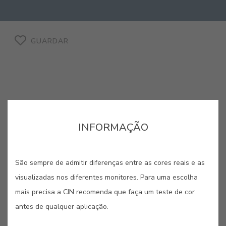
GUARDAR
INFORMAÇÃO
CORES RELACIONADAS
São sempre de admitir diferenças entre as cores reais e as
Cores de acabamento liso para destacar as linhas
visualizadas nos diferentes monitores. Para uma escolha
perfeitas dos elementos metálicos.
mais precisa a CIN recomenda que faça um teste de cor
antes de qualquer aplicação.
#0501