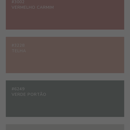
#3002
VERMELHO CARMIM
#3228
TELHA
#6249
VERDE PORTÃO