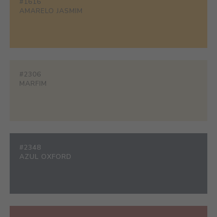
#1616
AMARELO JASMIM
#2306
MARFIM
#2348
AZUL OXFORD