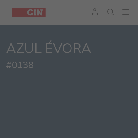
Cor
Azul
évora
AZUL ÉVORA
para
metal
#0138