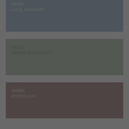
#E560
AZUL DANÚBIO
#E572
VERDE SALGUEIRO
#R845
BORDEAUX