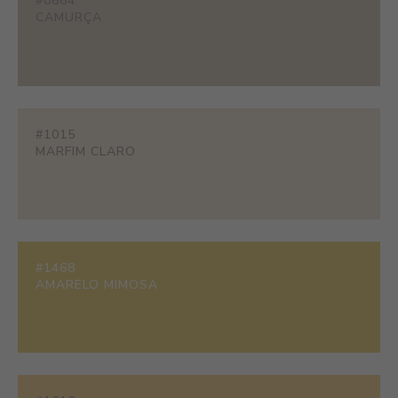
#0664
CAMURÇA
#1015
MARFIM CLARO
#1468
AMARELO MIMOSA