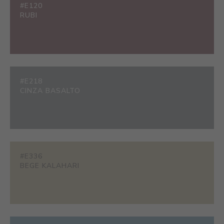
#E120
RUBI
#E218
CINZA BASALTO
#E336
BEGE KALAHARI