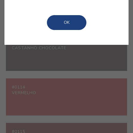
BRANCO
OK
#0107
CASTANHO CHOCOLATE
#0114
VERMELHO
#0115