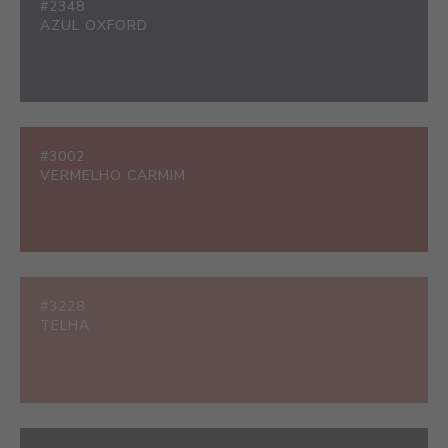
#2348
AZUL OXFORD
#3002
VERMELHO CARMIM
#3228
TELHA