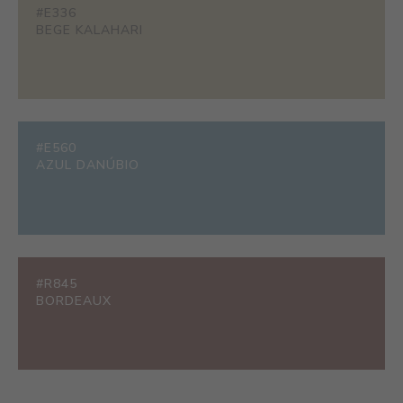
#E336
BEGE KALAHARI
#E560
AZUL DANÚBIO
#R845
BORDEAUX