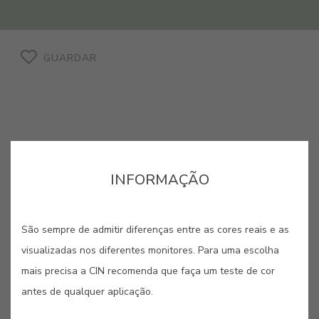
GUARDAR
INFORMAÇÃO
CORES RELACIONADAS
São sempre de admitir diferenças entre as cores reais e as
Cores de acabamento liso para destacar as linhas
visualizadas nos diferentes monitores. Para uma escolha
perfeitas dos elementos metálicos.
mais precisa a CIN recomenda que faça um teste de cor
antes de qualquer aplicação.
#0501