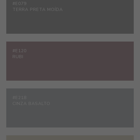
#E079
TERRA PRETA MOÍDA
#E120
RUBI
#E218
CINZA BASALTO