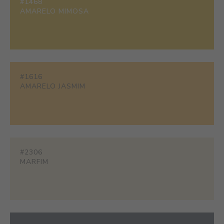
#1468
AMARELO MIMOSA
#1616
AMARELO JASMIM
#2306
MARFIM