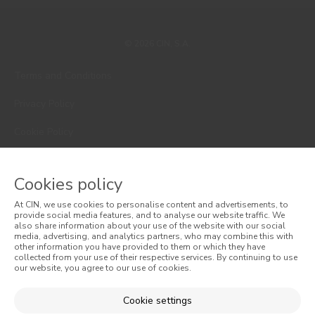
© 2026 CIN, S.A.
Terms and Conditions
Privacy Policy
Cookie Policy
Faqs
Cookies policy
Consumer Disputes
At CIN, we use cookies to personalise content and advertisements, to
provide social media features, and to analyse our website traffic. We
Online Complaint Book
also share information about your use of the website with our social
media, advertising, and analytics partners, who may combine this with
Website General Terms of Sale
other information you have provided to them or which they have
collected from your use of their respective services. By continuing to use
our website, you agree to our use of cookies.
General Terms of Sale
Cookie settings
Accessibility