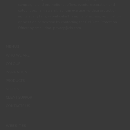
campaigns and promotional offers, events, decoration and
colour tips. I am aware that I can exercise my data protection
rights at any time, in particular the rights of access, rectification,
opposition or deletion by contacting the CIN Data Protection
Officer by email dpo_privacy@cin.com
MENUS
WHO WE ARE
COLOUR
INSPIRATION
PRODUCTS
STORES
CLIENT SUPPORT
CONTACTS US
WEBSITES