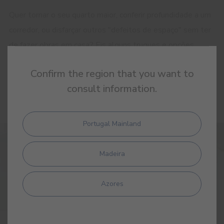
Quer tornar o seu quarto maior, conferir profundidade a um
corredor, ou disfarçar outros "defeitos de espaço" sem ter
de fazer obras em casa? Eis alguns truques e opções
simples para transformar radicalmente o seu lar. A pintura
Confirm the region that you want to
será a sua opção mais simples e barata e a sua melhor
consult information.
aliada!
Portugal Mainland
Madeira
Azores