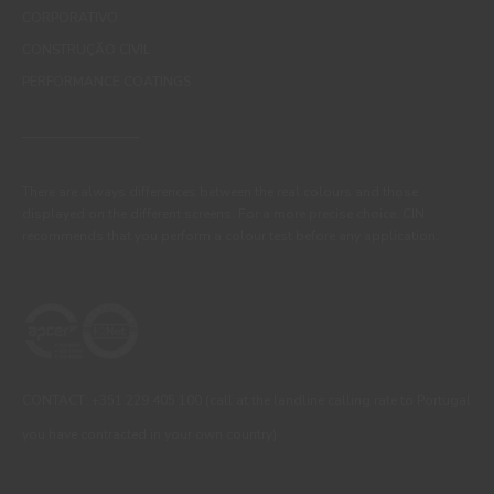
CORPORATIVO
CONSTRUÇÃO CIVIL
PERFORMANCE COATINGS
There are always differences between the real colours and those
displayed on the different screens. For a more precise choice, CIN
recommends that you perform a colour test before any application.
CONTACT: +351 229 405 100 (call at the landline calling rate to Portugal
you have contracted in your own country)