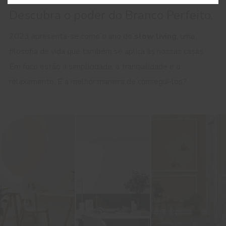
Descubra o poder do Branco Perfeito.
2023 apresenta-se como o ano do
slow living
, uma
filosofia de vida que também se aplica às nossas casas.
Em foco estão a simplicidade, a tranquilidade e o
relaxamento. E a melhor maneira de consegui-los?