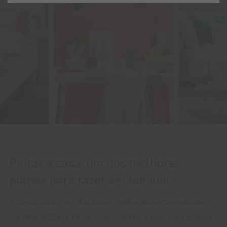
6 JULY 2022
Pintar a casa: um dos melhores
planos para fazer em família!
A nossa casa é um dos locais onde mais tempo passamos
em família. E que tal fazer actividades juntos para quebrar