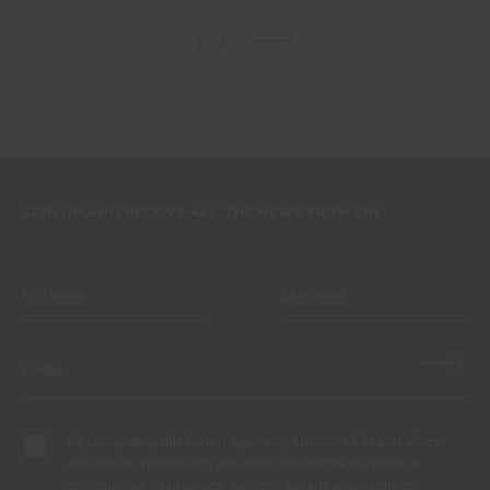
1
2
>
SIGN UP AND RECEIVE ALL THE NEWS FROM CIN
By completing this form, I expressly authorize CIN and all its
affiliates to process my personal data for the purpose of
communicating products, services, loyalty programmes,