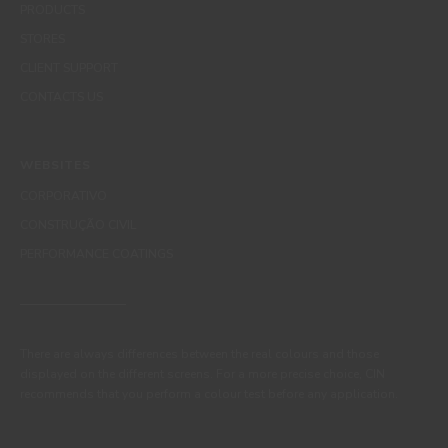
PRODUCTS
STORES
CLIENT SUPPORT
CONTACTS US
WEBSITES
CORPORATIVO
CONSTRUÇÃO CIVIL
PERFORMANCE COATINGS
There are always differences between the real colours and those
displayed on the different screens. For a more precise choice, CIN
recommends that you perform a colour test before any application.