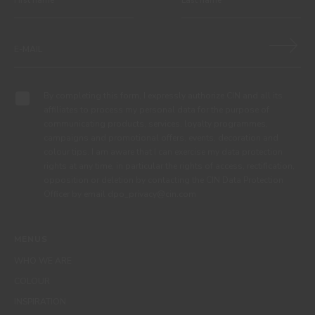
By completing this form, I expressly authorize CIN and all its
affiliates to process my personal data for the purpose of
communicating products, services, loyalty programmes,
campaigns and promotional offers, events, decoration and
colour tips. I am aware that I can exercise my data protection
rights at any time, in particular the rights of access, rectification,
opposition or deletion by contacting the CIN Data Protection
Officer by email dpo_privacy@cin.com
MENUS
WHO WE ARE
COLOUR
INSPIRATION