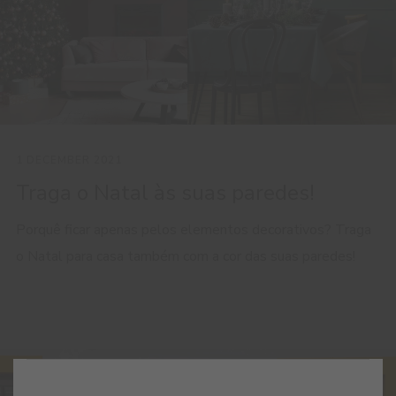
1 DECEMBER 2021
Traga o Natal às suas paredes!
Porquê ficar apenas pelos elementos decorativos? Traga
o Natal para casa também com a cor das suas paredes!