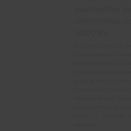
pavimentos d
como novos: c
soluções
A madeira continua a se
mais populares no momen
revestimento para o chã
Especialmente indicado pa
graças ao calor que ofere
madeira enche de elegânci
diferentes divisões. Cont
a beleza intemporal do s
tempo, é essencial 
adequada.