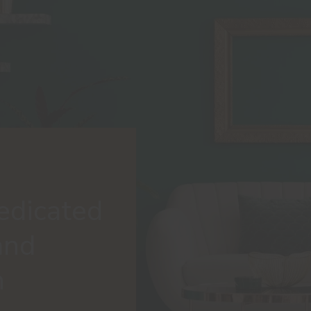
edicated
and
n