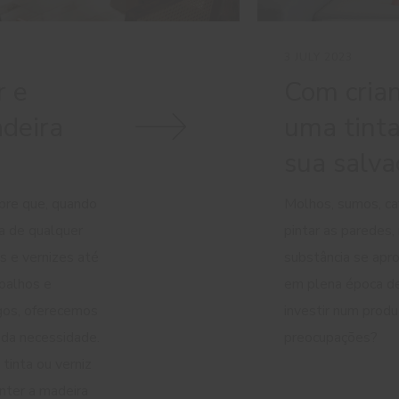
3 JULY 2023
r e
Com crian
adeira
uma tinta
sua salva
bre que, quando
Molhos, sumos, ca
a de qualquer
pintar as paredes
as e vernizes até
substância se apr
soalhos e
em plena época de
gos, oferecemos
investir num produ
ada necessidade.
preocupações?
tinta ou verniz
nter a madeira