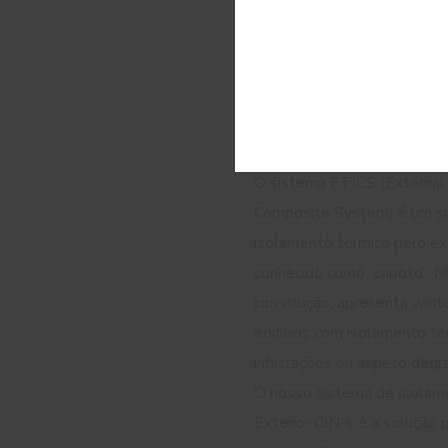
ETICS Isolam
Térmico pelo E
soluções de ef
energética
O sistema ETICS (External 
Composite System) é um s
isolamento térmico pelo e
conhecido como “capoto”. Mu
construção, apresenta vant
edifícios
com isolamento té
infiltrações ou aspeto degr
O nosso sistema de Isolam
Exterior
CIN-k
é a solução 