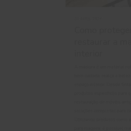
20 APRIL 2024
Como protege
restaurar a m
interior
A madeira é um material no
bem cuidada, realça a belez
espaço interior. Desde tint
produtos específicos para 
restauração de móveis anti
soluções completas para c
Utilizando produtos como a 
para madeira, é possível ma