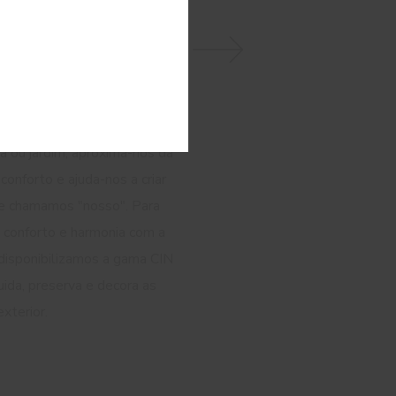
teger e
s suas
de exterior
eira que escolhemos para a
a ou jardim, aproxima-nos da
conforto e ajuda-nos a criar
ue chamamos "nosso". Para
 conforto e harmonia com a
 disponibilizamos a gama CIN
a, preserva e decora as
xterior.