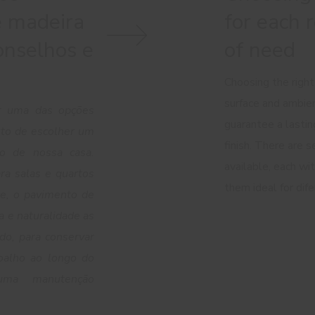
e madeira
for each 
onselhos e
of need
Choosing the right
surface and ambien
r uma das opções
guarantee a lastin
to de escolher um
finish. There are s
o de nossa casa.
available, each wi
ra salas e quartos
them ideal for dife
ce, o pavimento de
a e naturalidade as
udo, para conservar
oalho ao longo do
uma manutenção