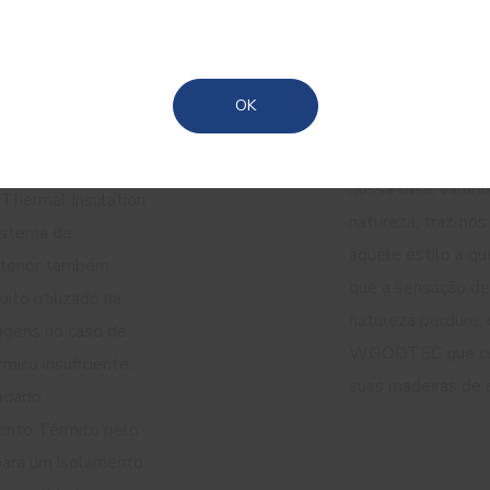
ento
Como pro
Madeira
xterior:
decorar a
Azores
iciência
madeiras 
OK
Cada peça de mad
nossa casa, varand
Thermal Insulation
natureza, traz-nos 
istema de
aquele estilo a q
xterior também
que a sensação de
ito utilizado na
natureza perdure,
agens no caso de
WOODTEC que cuid
rmico
insuficiente,
suas madeiras de e
adado.
ento Térmico pelo
para um isolamento