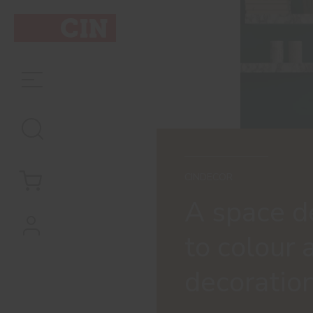
CINDECOR
A space d
to colour 
decoratio