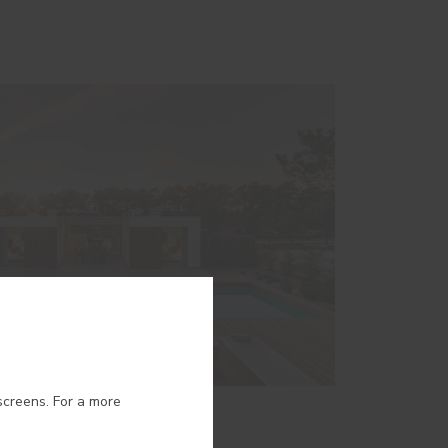
ion.
screens. For a more