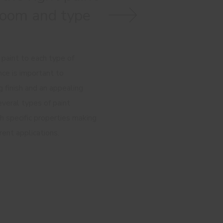
room and type
 paint to each type of
ce is important to
g finish and an appealing
everal types of paint
th specific properties making
rent applications.