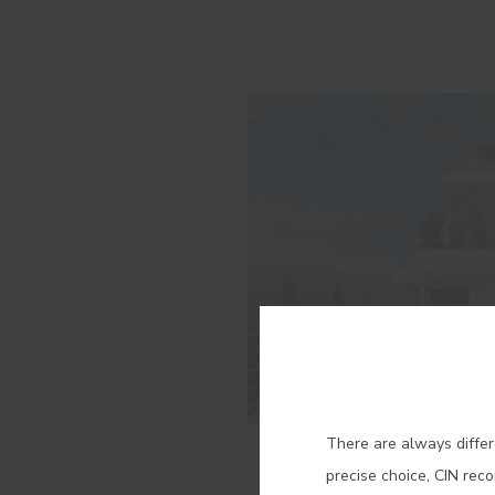
Con
There are always differ
29 JUNE 2024
precise choice, CIN rec