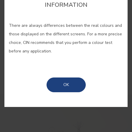
INFORMATION
paleta Savasana, Líquen e Castanho
Kraft
There are always differences between the real colours and
O Natal está a chegar, as ruas enchem-se de pessoas, de
those displayed on the different screens. For a more precise
cor, de música... E isso pode ser avassalador! Então, que
choice, CIN recommends that you perform a colour test
tal encontrar refúgio no aconchego do lar? Abraçar a
before any application.
simplicidade e fugir das multidões para viver um Natal
mais tranquilo e presente é uma das nossas últimas
sugestões para 2024.
OK