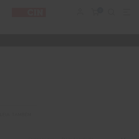
0
LANG_SHOP_YOU_HA
LEIA TAMBÉM