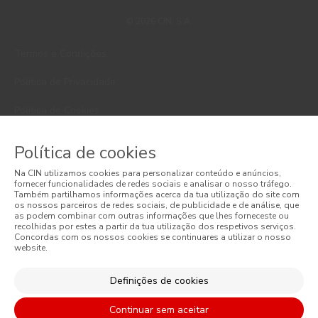
© 2026 CIN, S.A.
Termos e Condições
Política de Privacidade
Política de Cookies
Faqs
Política de cookies
Litígios de Consumo
Na CIN utilizamos cookies para personalizar conteúdo e anúncios,
fornecer funcionalidades de redes sociais e analisar o nosso tráfego.
Também partilhamos informações acerca da tua utilização do site com
Livro de Reclamações Online
os nossos parceiros de redes sociais, de publicidade e de análise, que
as podem combinar com outras informações que lhes forneceste ou
Condições Gerais de Venda Online
recolhidas por estes a partir da tua utilização dos respetivos serviços.
Concordas com os nossos cookies se continuares a utilizar o nosso
website.
General Terms of Sale
Definições de cookies
Acessibilidade
Continuar sem aceitar