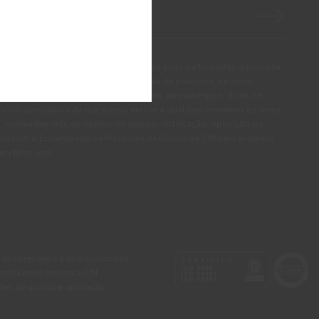
autorizo expressamente a CIN e todas as suas participadas a proceder
pessoais para efeitos de comunicação de produtos, serviços,
panhas e ofertas promocionais, eventos, passatempos, dicas de
. Tenho consciência de que posso exercer a qualquer momento os meus
, nomeadamente os direitos de acesso, rectificação, oposição ou
cto com o Encarregado de Protecção de Dados da CIN pelo endereço
ivacy@cin.com
 as cores reais e as visualizadas
colha mais precisa a CIN
tes de qualquer aplicação.