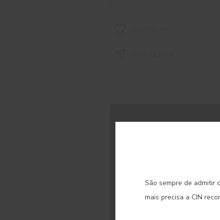
GUARDAR
PARTILHAR
C
MENUS
QUEM SOMOS
São sempre de admitir d
COR
mais precisa a CIN rec
INSPIRAÇÃO