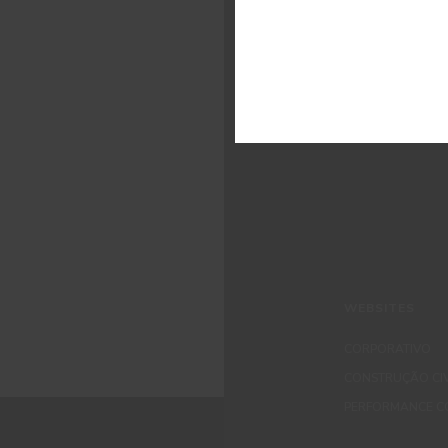
PRODUTOS
LOJAS
APOIO AO CLIEN
CONTACTOS
WEBSITES
CORPORATIVO
CONSTRUÇÃO CIV
PERFORMANCE C