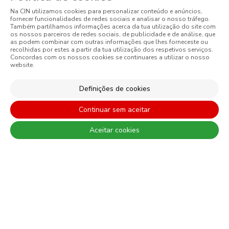
Na CIN utilizamos cookies para personalizar conteúdo e anúncios,
fornecer funcionalidades de redes sociais e analisar o nosso tráfego.
Também partilhamos informações acerca da tua utilização do site com
os nossos parceiros de redes sociais, de publicidade e de análise, que
as podem combinar com outras informações que lhes forneceste ou
REGISTE-SE E RECEBA TODAS AS NOVIDADES DA CIN
recolhidas por estes a partir da tua utilização dos respetivos serviços.
Concordas com os nossos cookies se continuares a utilizar o nosso
website.
Definições de cookies
Continuar sem aceitar
Aceitar cookies
Ao subscrever esta newsletter autorizo expressamente a CIN e
todas as suas participadas a proceder ao tratamento dos meus
dados pessoais para efeitos de comunicação de produtos,
serviços, programas de fidelização, campanhas e ofertas
promocionais, eventos, passatempos, dicas de decoração e
utilização da cor. Tenho consciência de que posso exercer a
qualquer momento os meus direitos de protecção de dados,
nomeadamente os direitos de acesso, rectificação, oposição ou