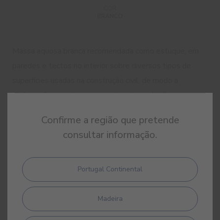
COR
BRANCO
Massa aquosa branca recomendada como estuque, em
paredes e tectos no interior sobre diversos tipos de
superfícies usadas na construção civil, de modo a
disfarçar fissuras, buracos e outras imperfeições no
interior. Depois de seco, deverá ser recoberto com
Confirme a região que pretende
Alltek Extra Fino.
consultar informação.
Fácil de aplicar
Portugal Continental
Madeira