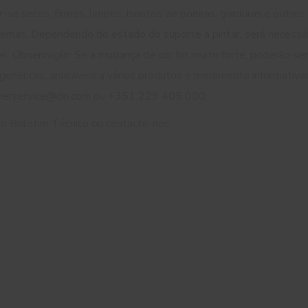
se secos, firmes, limpos, isentos de poeiras, gorduras e outro
emas. Dependendo do estado do suporte a pintar, será necessári
. Observação: Se a mudança de cor for muito forte, poderão ser
 genéricas, aplicáveis a vários produtos e meramente informativ
omerservice@cin.com ou +351 229 405 000.
 o Boletim Técnico ou contacte-nos.