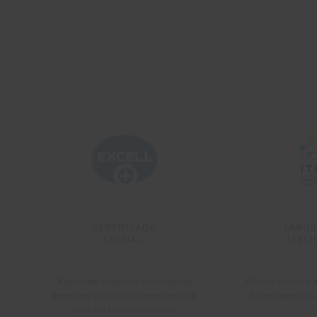
S
CERTIFICADO
LABOR
EXCELL +
ITECH
Não contém compostos poluentes que
Película resistente
deterioram a qualidade organoléptica de
fungos segundo 
produtos (contacto indirecto)