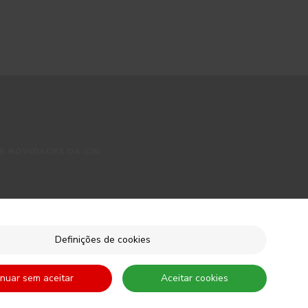
S NOVIDADES DA CIN
Definições de cookies
inuar sem aceitar
Aceitar cookies
autorizo expressamente a CIN e todas as suas participadas a proceder