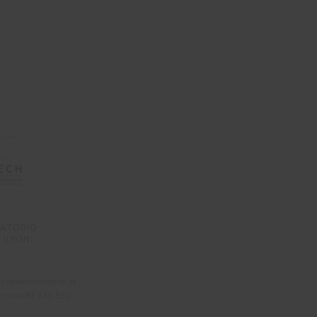
ATÓRIO
 (LYON)
 ao desenvolvimento de
a norma NF X41-520