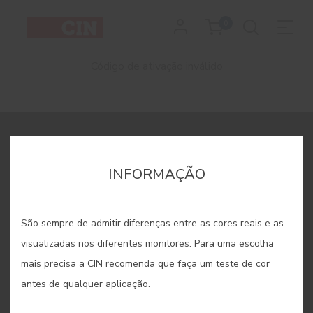
0
Código de ativação inválido
REGISTE-SE E RECEBA TODAS AS NOVIDADES DA CIN
INFORMAÇÃO
São sempre de admitir diferenças entre as cores reais e as
visualizadas nos diferentes monitores. Para uma escolha
mais precisa a CIN recomenda que faça um teste de cor
antes de qualquer aplicação.
Ao subscrever esta newsletter autorizo expressamente a CIN e
todas as suas participadas a proceder ao tratamento dos meus