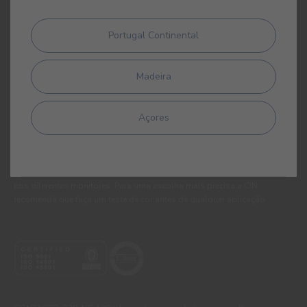
Portugal Continental
WEBSITES
CORPORATIVO
Madeira
CONSTRUÇÃO CIVIL
PERFORMANCE COATINGS
Açores
São sempre de admitir diferenças entre as cores reais e as visualizadas
nos diferentes monitores. Para uma escolha mais precisa a CIN
recomenda que faça um teste de cor antes de qualquer aplicação.