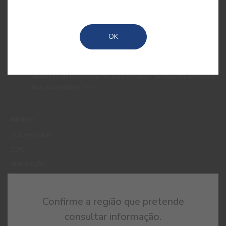
dados pessoais para efeitos de comunicação de produtos,
serviços, programas de fidelização, campanhas e ofertas
promocionais, eventos, passatempos, dicas de decoração e
OK
utilização da cor. Tenho consciência de que posso exercer a
qualquer momento os meus direitos de protecção de dados,
nomeadamente os direitos de acesso, rectificação, oposição ou
apagamento, através de contacto com o Encarregado de
Protecção de Dados da CIN pelo endereço de correio electrónico
dpo_privacy@cin.com
MENUS
QUEM SOMOS
COR
INSPIRAÇÃO
PRODUTOS
LOJAS
Confirme a região que pretende
APOIO AO CLIENTE
consultar informação.
CONTACTOS