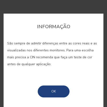
COMPRAR ONLINE
INFORMAÇÃO
GUARDAR
São sempre de admitir diferenças entre as cores reais e as
visualizadas nos diferentes monitores. Para uma escolha
mais precisa a CIN recomenda que faça um teste de cor
antes de qualquer aplicação.
ROSA AUBUSSON #E869
Este rosa clássico presta
OK
homenagem aos belos padrões
florais da tapeçaria de Aubusson,