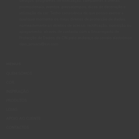
serviços, programas de fidelização, campanhas e ofertas
promocionais, eventos, passatempos, dicas de decoração e
utilização da cor. Tenho consciência de que posso exercer a
qualquer momento os meus direitos de protecção de dados,
nomeadamente os direitos de acesso, rectificação, oposição ou
apagamento, através de contacto com o Encarregado de
Protecção de Dados da CIN pelo endereço de correio electrónico
dpo_privacy@cin.com
MENUS
QUEM SOMOS
COR
INSPIRAÇÃO
PRODUTOS
LOJAS
APOIO AO CLIENTE
CONTACTOS