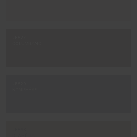
#E827
COLUMBANO
#E829
NYMPHÉAS
#E866
D. AMÉLIA