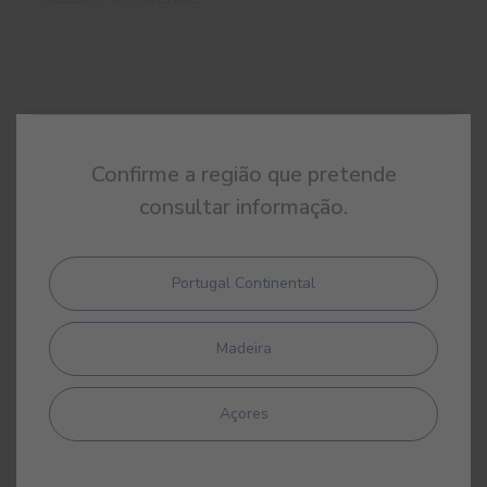
#E874
DIADEMA
Confirme a região que pretende
consultar informação.
Portugal Continental
#E875
BLOOMSBURY
Madeira
Açores
#E877