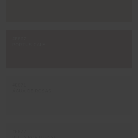
#E867
PORTUS CALE
#E871
ÁGUA DE ROSAS
#E872
BELLA PORTUENSE