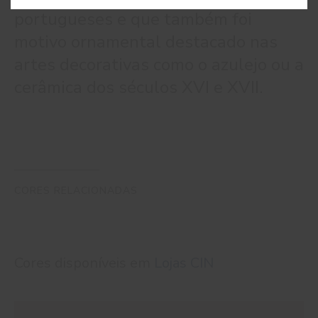
portugueses e que também foi
motivo ornamental destacado nas
artes decorativas como o azulejo ou a
cerâmica dos séculos XVI e XVII.
CORES RELACIONADAS
Cores disponíveis em
Lojas CIN