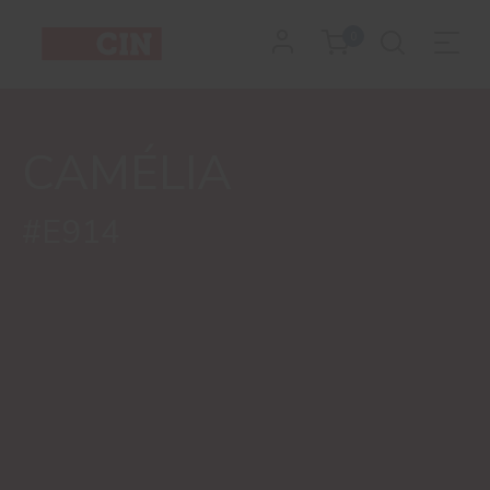
Cor
0
Camélia
CAMÉLIA
#E914