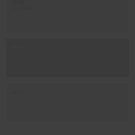
#E866
D. AMÉLIA
#E867
PORTUS CALE
#E869
ROSA AUBUSSON