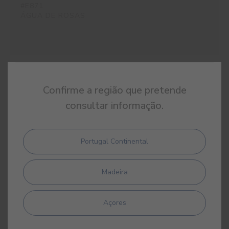
#E871
ÁGUA DE ROSAS
#E872
Confirme a região que pretende
BELLA PORTUENSE
consultar informação.
Portugal Continental
#E874
DIADEMA
Madeira
Açores