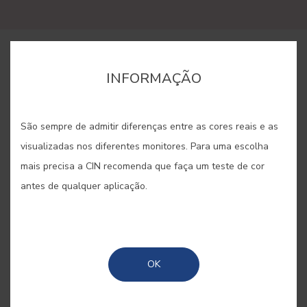
COMPRAR ONLINE
INFORMAÇÃO
GUARDAR
São sempre de admitir diferenças entre as cores reais e as
visualizadas nos diferentes monitores. Para uma escolha
mais precisa a CIN recomenda que faça um teste de cor
antes de qualquer aplicação.
CAMÉLIA #E914
Um cor-de-rosa que presta
OK
homenagem a uma flor
imprescindível dos jardins