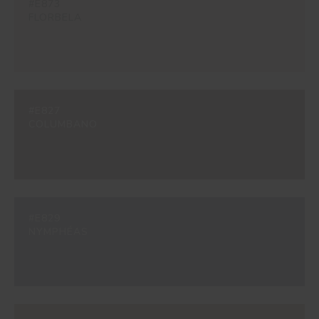
#E873
FLORBELA
#E827
COLUMBANO
#E829
NYMPHÉAS