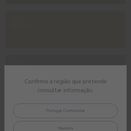
#E714
MUSTARD
#E725
SAGE GREEN
Confirme a região que pretende
consultar informação.
#E726
Portugal Continental
MALACHITE
Madeira