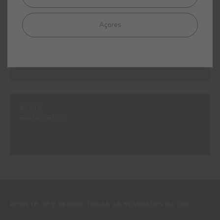
Açores
#E737
OLIVE
#E738
RAINFOREST
REGISTE-SE E RECEBA TODAS AS NOVIDADES DA CIN