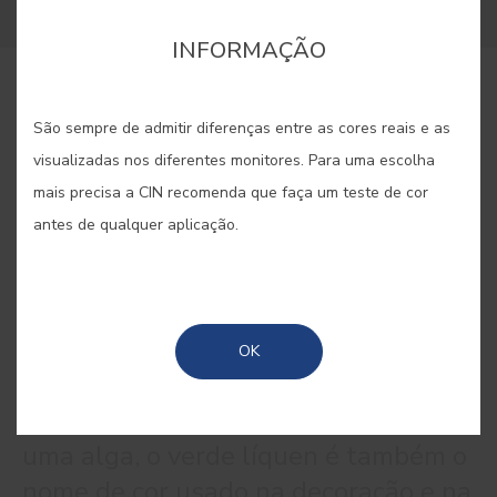
INFORMAÇÃO
COMPRAR ONLINE
São sempre de admitir diferenças entre as cores reais e as
visualizadas nos diferentes monitores. Para uma escolha
GUARDAR
mais precisa a CIN recomenda que faça um teste de cor
antes de qualquer aplicação.
LÍQUEN #E709
OK
Organismo formado por um fungo e
uma alga, o verde líquen é também o
nome de cor usado na decoração e na