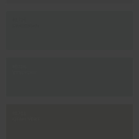
#E705
CARIBBEAN
#E706
VERDIGRIS
#E711
KHAKI VERT