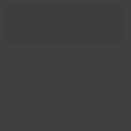
#1620
LATTE
#D785
CREMA
#E157
ARENA