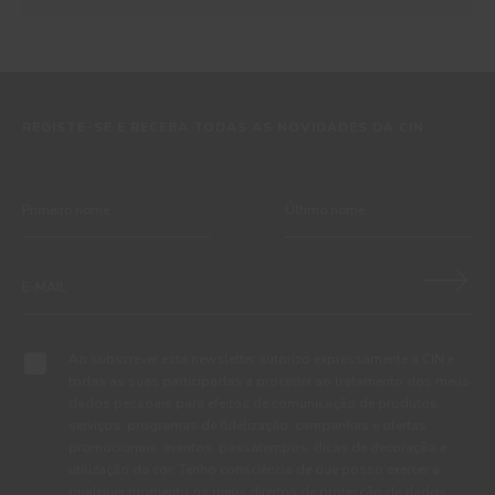
REGISTE-SE E RECEBA TODAS AS NOVIDADES DA CIN
Ao subscrever esta newsletter autorizo expressamente a CIN e
todas as suas participadas a proceder ao tratamento dos meus
dados pessoais para efeitos de comunicação de produtos,
serviços, programas de fidelização, campanhas e ofertas
promocionais, eventos, passatempos, dicas de decoração e
utilização da cor. Tenho consciência de que posso exercer a
qualquer momento os meus direitos de protecção de dados,