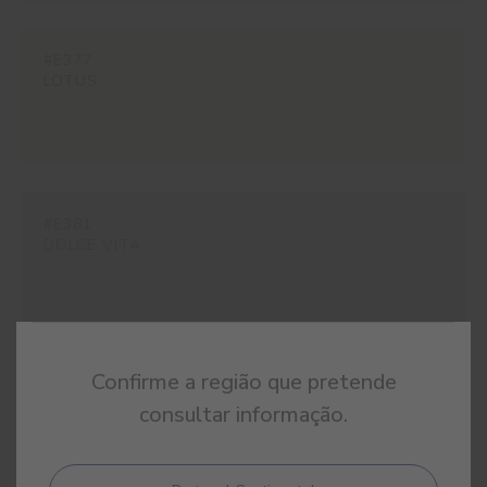
#E377
LOTUS
#E381
DOLCE VITA
Confirme a região que pretende
#E679
TAUPE
consultar informação.