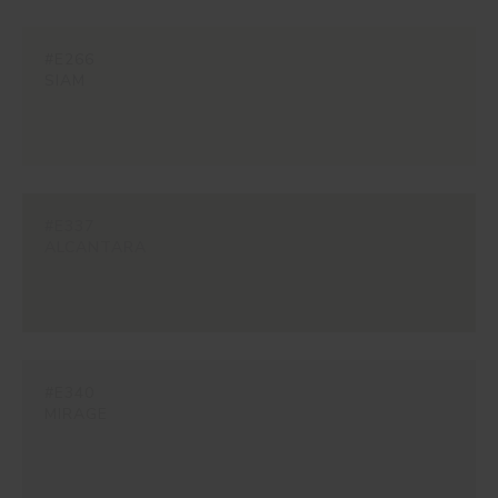
#E266
SIAM
#E337
ALCANTARA
#E340
MIRAGE