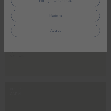
Portugal Continental
#E683
Madeira
GREIGE
Açores
#ES11
MOHAIR
#ES12
CARVI