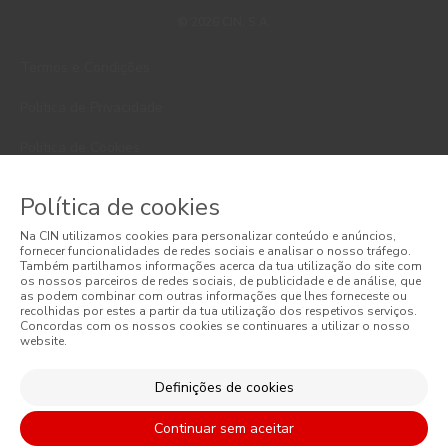
© 2026 CIN, S.A.
Termos e Condições
Política de Privacidade
Política de Cookies
Faqs
Política de cookies
Litígios de Consumo
Na CIN utilizamos cookies para personalizar conteúdo e anúncios,
fornecer funcionalidades de redes sociais e analisar o nosso tráfego.
Também partilhamos informações acerca da tua utilização do site com
Livro de Reclamações Online
os nossos parceiros de redes sociais, de publicidade e de análise, que
as podem combinar com outras informações que lhes forneceste ou
Condições Gerais de Venda Online
recolhidas por estes a partir da tua utilização dos respetivos serviços.
Concordas com os nossos cookies se continuares a utilizar o nosso
website.
Condições Gerais de Venda
Definições de cookies
Acessibilidade
Continuar sem aceitar