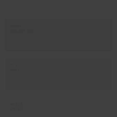
#E337
ALCANTARA
#E340
MIRAGE
#E377
LOTUS