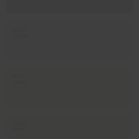
#D785
CREMA
#E157
ARENA
#E266
SIAM