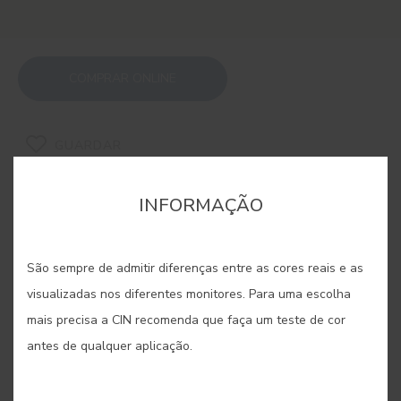
COMPRAR ONLINE
GUARDAR
INFORMAÇÃO
São sempre de admitir diferenças entre as cores reais e as
CORES RELACIONADAS
visualizadas nos diferentes monitores. Para uma escolha
mais precisa a CIN recomenda que faça um teste de cor
Inspirados na calidez da areia e da terra, os beges
antes de qualquer aplicação.
trazem uma sensação de aconchego e serenidade
natural aos espaços. São a base perfeita para criar
ambientes confortáveis e luminosos com uma