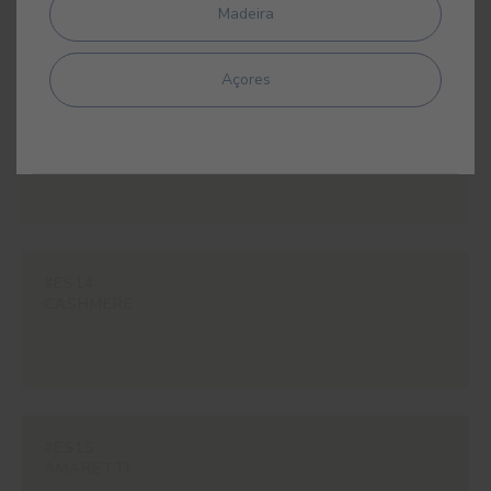
Madeira
Açores
#ES13
PERLA
#ES14
CASHMERE
#ES15
AMARETTI