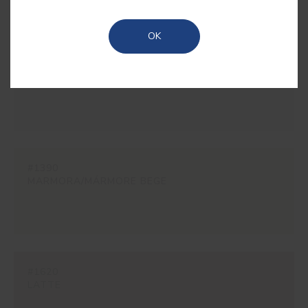
elegância despretensiosa.
OK
#ES10
CHALK
#1390
MARMORA/MÁRMORE BEGE
#1620
LATTE