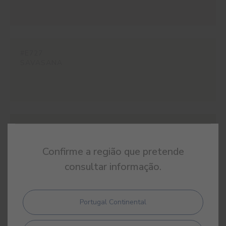
#E727
SAVASANA
#ES11
MOHAIR
Confirme a região que pretende
consultar informação.
Portugal Continental
#ES12
CARVI