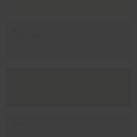
#E381
DOLCE VITA
#E679
TAUPE
#E683
GREIGE