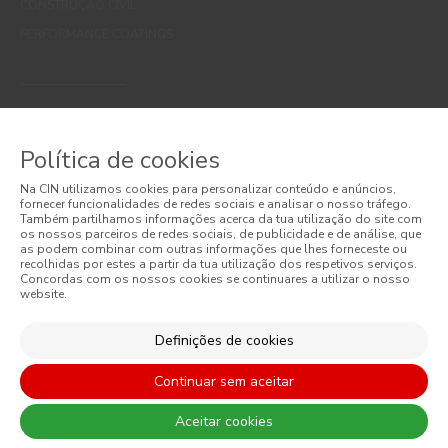
CONSTRUÇÃO CIVIL
PERFORMANCE COATINGS
São sempre de admitir diferenças entre as cores reais e as visualizadas
Política de cookies
nos diferentes monitores. Para uma escolha mais precisa a CIN
recomenda que faça um teste de cor antes de qualquer aplicação.
Na CIN utilizamos cookies para personalizar conteúdo e anúncios,
fornecer funcionalidades de redes sociais e analisar o nosso tráfego.
Também partilhamos informações acerca da tua utilização do site com
os nossos parceiros de redes sociais, de publicidade e de análise, que
as podem combinar com outras informações que lhes forneceste ou
recolhidas por estes a partir da tua utilização dos respetivos serviços.
Concordas com os nossos cookies se continuares a utilizar o nosso
website.
CONTACTO: 229 405 100 (chamada para rede fixa nacional)
Definições de cookies
Continuar sem aceitar
Aceitar cookies