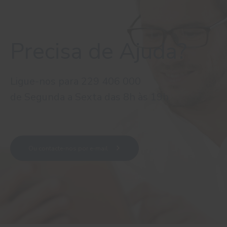
Precisa de Ajuda?
Ligue-nos para 229 406 000
de Segunda a Sexta das 8h às 19h
Ou contacte-nos por e-mail