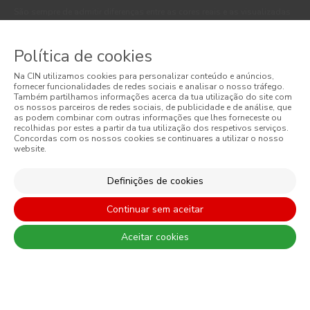
São sempre de admitir diferenças entre as cores reais e as visualizadas
nos diferentes monitores. Para uma escolha mais precisa a CIN
recomenda que faça um teste de cor antes de qualquer aplicação.
Política de cookies
Na CIN utilizamos cookies para personalizar conteúdo e anúncios,
fornecer funcionalidades de redes sociais e analisar o nosso tráfego.
Também partilhamos informações acerca da tua utilização do site com
os nossos parceiros de redes sociais, de publicidade e de análise, que
as podem combinar com outras informações que lhes forneceste ou
recolhidas por estes a partir da tua utilização dos respetivos serviços.
Concordas com os nossos cookies se continuares a utilizar o nosso
website.
CONTACTO: 229 405 100 (chamada para rede fixa nacional)
Definições de cookies
Continuar sem aceitar
© 2026 CIN, S.A.
Aceitar cookies
Termos e Condições
Política de Privacidade