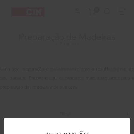
0
Preparação de Madeiras
4 Produtos
Uma boa preparação é determinante para o resultado final do
seu trabalho. Encontre aqui os produtos mais adequados para a
preparação das madeiras de sua casa.
Filtrar