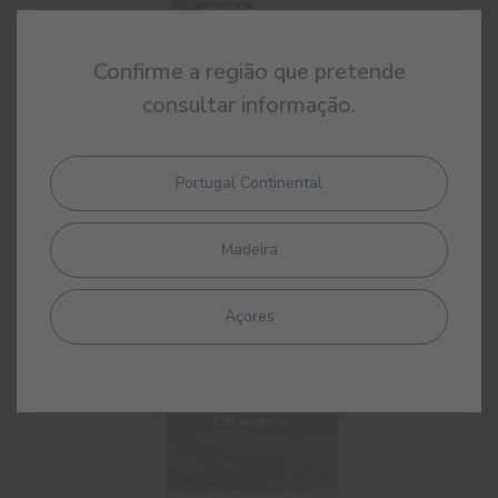
Confirme a região que pretende
consultar informação.
Primário Subcapa Sintético Madeira
Portugal Continental
Primário/subcapa sintético para madeiras
Madeira
Açores