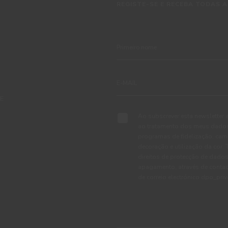
REGISTE-SE E RECEBA TODAS A
TE
Ao subscrever esta newsletter 
ao tratamento dos meus dados 
programas de fidelização, cam
decoração e utilização da cor
direitos de protecção de dados
apagamento, através de conta
de correio electrónico dpo_pr