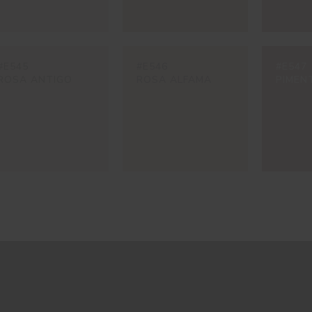
#E545
#E546
#E547
ROSA ANTIGO
ROSA ALFAMA
PIMEN