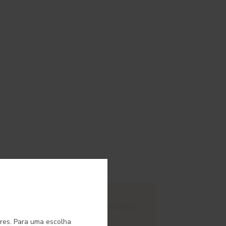
o.
#E201
 CORAL
CREME SALMÃO
ores. Para uma escolha