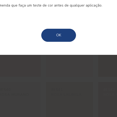
omenda que faça um teste de cor antes de qualquer aplicação.
Madeira
Açores
OK
#E477
#E480
#E537
ROSA
ROSA PÊSSEGO
OCRE 
MARRAQUEXE
#E540
#E541
#E542
ROSA MURANO
ROSA LALIBELA
ROSA 