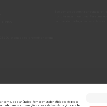
São sempre de admitir diferenças entre
IL
nos diferentes monitores. Para uma es
recomenda que faça um teste de cor an
OATINGS
 100 (chamada para rede fixa nacional)
ções
Política de Privacidade
Política de Cookies
Faqs
sumo
Livro de Reclamações Online
Condições Gerais de Venda Online
ar conteúdo e anúncios, fornecer funcionalidades de redes
m partilhamos informações acerca da tua utilização do site