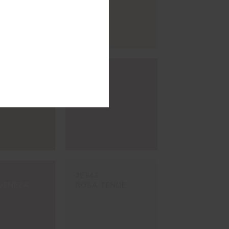
#E538
MÉDULAS
AGRA
#E543
VENEZA
ROSA TÉNUE