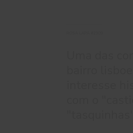
ROSA LAPA #2309
Uma das cor
bairro lisbo
interesse hi
com o "casti
"tasquinhas"