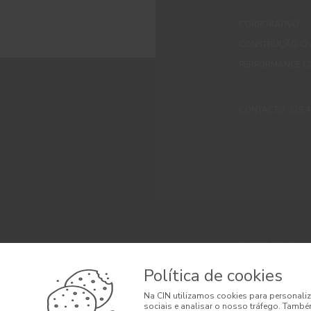
CORPORATIVO
CONSTRUÇÃO CIV
PERFORMANCE C
CONTACTO: 229 405
© 2026 CIN, S.A.
Termos e Condi
Política de cookies
Litígios de Con
Na CIN utilizamos cookies para personaliz
sociais e analisar o nosso tráfego. També