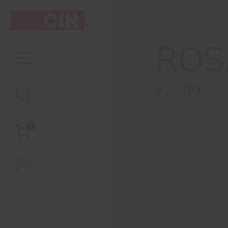
Cor
Rosa
ROS
Lapa
#2309
0