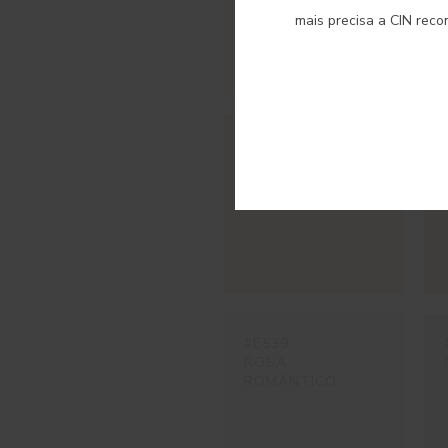
mais precisa a CIN rec
#E476
ROSA VINTAGE
#E539
ROSA
ROMÂNTICO