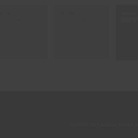
#E545
#E546
#E547
ROSA ANTIGO
ROSA ALFAMA
PIMEN
REGISTE-SE E RECEBA TODAS A