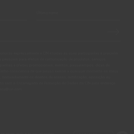
autorizo expressamente a CIN e todas as suas participadas a proceder
pessoais para efeitos de comunicação de produtos, serviços,
panhas e ofertas promocionais, eventos, passatempos, dicas de
. Tenho consciência de que posso exercer a qualquer momento os meus
, nomeadamente os direitos de acesso, rectificação, oposição ou
cto com o Encarregado de Protecção de Dados da CIN pelo endereço
ivacy@cin.com
 as cores reais e as visualizadas