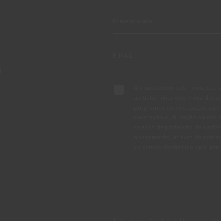
TE
Ao subscrever esta newsletter 
ao tratamento dos meus dados 
programas de fidelização, cam
decoração e utilização da cor
direitos de protecção de dados
apagamento, através de conta
de correio electrónico dpo_pr
São sempre de admitir diferenças entre