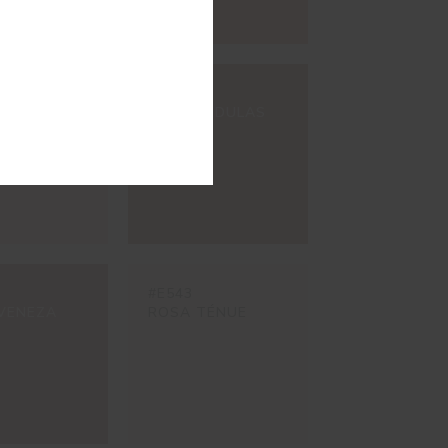
#E537
PÊSSEGO
OCRE MÉDULAS
#E543
VENEZA
ROSA TÉNUE