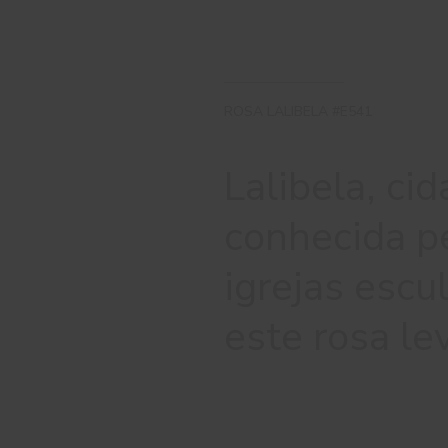
ROSA LALIBELA #E541
Lalibela, ci
conhecida p
igrejas escu
este rosa l