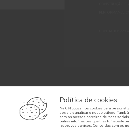
CONSTRUÇÃO CIV
PERFORMANCE C
CONTACTO: 229 405
© 2026 CIN, S.A.
Termos e Condi
Política de cookies
Litígios de Con
Na CIN utilizamos cookies para personaliz
sociais e analisar o nosso tráfego. També
Condições Gera
com os nossos parceiros de redes sociais
outras informações que lhes forneceste ou 
respetivos serviços. Concordas com os nos