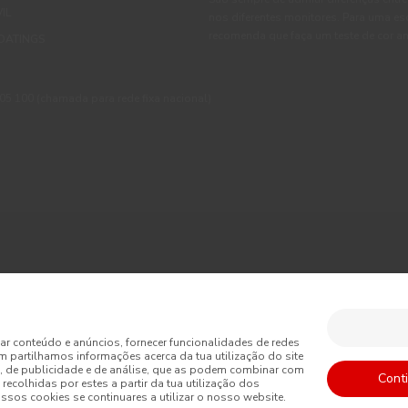
IL
nos diferentes monitores. Para uma es
recomenda que faça um teste de cor an
OATINGS
 100 (chamada para rede fixa nacional)
ções
Política de Privacidade
Política de Cookies
Faqs
sumo
Livro de Reclamações Online
Condições Gerais de Venda Online
ar conteúdo e anúncios, fornecer funcionalidades de redes
m partilhamos informações acerca da tua utilização do site
is de Venda
Acessibilidade
, de publicidade e de análise, que as podem combinar com
Cont
recolhidas por estes a partir da tua utilização dos
sos cookies se continuares a utilizar o nosso website.