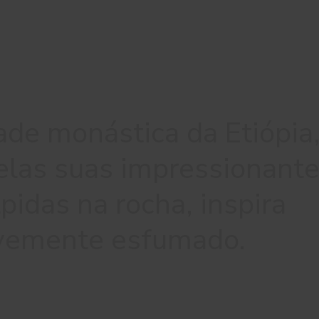
dade monástica da Etiópia
elas suas impressionant
lpidas na rocha, inspira
evemente esfumado.